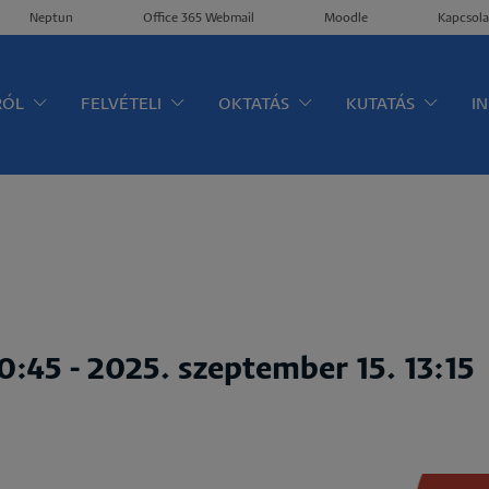
Neptun
Office 365 Webmail
Moodle
Kapcsola
ltérkép
RÓL
FELVÉTELI
OKTATÁS
KUTATÁS
I
10:45
-
2025. szeptember 15. 13:15