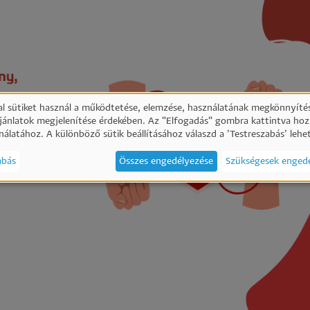
l sütiket használ a működtetése, elemzése, használatának megkönnyítés
ajánlatok megjelenítése érdekében. Az "Elfogadás" gombra kattintva hoz
emélyes
nálatához. A különböző sütik beállításához válaszd a ’Testreszabás’ lehe
abás
Összes engedélyezése
Szükségesek enged
atok
ik
ználata