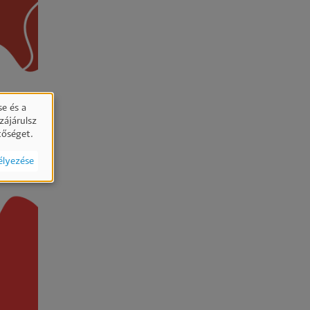
e és a
zájárulsz
tőséget.
élyezése