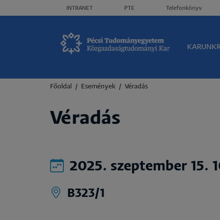
Header menü
INTRANET
PTE
Telefonkönyv
Olda
KARUNK
Morzsa
Főoldal
Események
Véradás
Véradás
2025. szeptember 15. 
B323/1