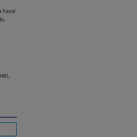
a hazai
is
OW),