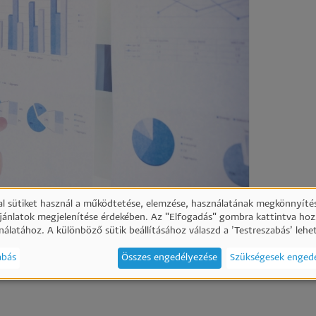
l sütiket használ a működtetése, elemzése, használatának megkönnyítés
ajánlatok megjelenítése érdekében. Az "Elfogadás" gombra kattintva hoz
emélyes
nálatához. A különböző sütik beállításához válaszd a ’Testreszabás’ lehe
abás
Összes engedélyezése
Szükségesek enged
atok