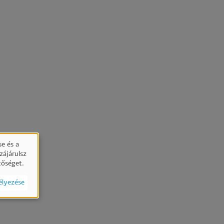
e és a
zájárulsz
tőséget.
élyezése