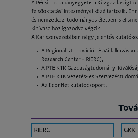
A Pécsi Tudományegyetem Közgazdaságtudom
süt
felsőoktatási intézményei közé tartozik. Enne
has
és nemzetközi tudományos életben is elismert
kihívásaihoz igazodva végzik.
A Kar szervezetében négy jelentős kutatókö
A Regionális Innováció- és Vállalkozásk
Research Center – RIERC),
A PTE KTK Gazdaságtudományi Kiválóság
A PTE KTK Vezetés- és Szervezéstudom
Az EconNet kutatócsoport.
Tová
RIERC
GKK