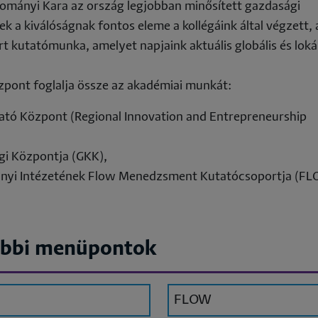
ányi Kara az ország legjobban minősített gazdasági
ik
k a kiválóságnak fontos eleme a kollégáink által végzett, 
ználata
 kutatómunka, amelyet napjaink aktuális globális és lokál
zpont foglalja össze az akadémiai munkát:
utató Központ (Regional Innovation and Entrepreneurship
i Központja (GKK),
ányi Intézetének Flow Menedzsment Kutatócsoportja (FL
bbi menüpontok
FLOW