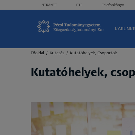
Header menü
INTRANET
PTE
Telefonkönyv
Olda
KARUNK
Morzsa
Főoldal
Kutatás
Kutatóhelyek, Csoportok
Kutatóhelyek, cso