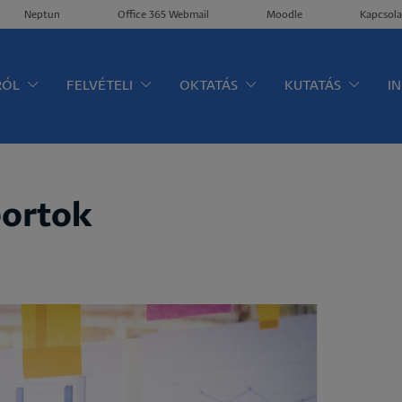
Neptun
Office 365 Webmail
Moodle
Kapcsola
ltérkép
RÓL
FELVÉTELI
OKTATÁS
KUTATÁS
I
portok