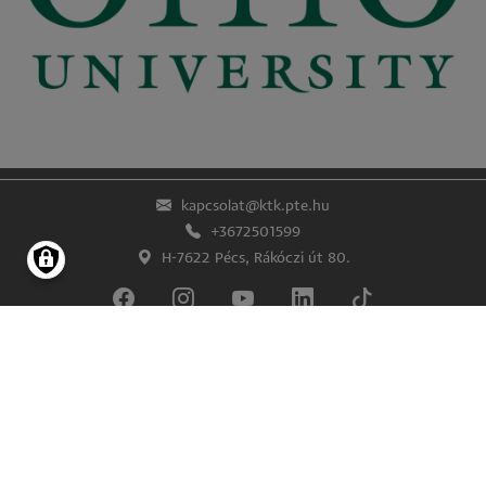
kapcsolat@ktk.pte.hu
+3672501599
H-7622 Pécs, Rákóczi út 80.
Lábléc
Impresszum
Adatkezelés és -védelem
© Pécsi Tudományegyetem Közgazdaságtudományi Kar