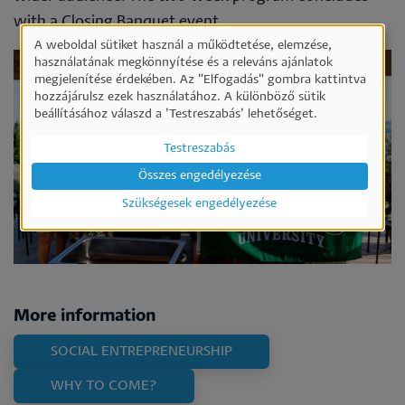
with a Closing Banquet event.
A weboldal sütiket használ a működtetése, elemzése,
Személyes
használatának megkönnyítése és a releváns ajánlatok
megjelenítése érdekében. Az "Elfogadás" gombra kattintva
adatok
hozzájárulsz ezek használatához. A különböző sütik
és
beállításához válaszd a ’Testreszabás’ lehetőséget.
sütik
Testreszabás
használata
Összes engedélyezése
Szükségesek engedélyezése
More information
SOCIAL ENTREPRENEURSHIP
WHY TO COME?