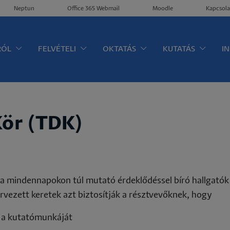
Neptun
Office 365 Webmail
Moodle
Kapcsola
ltérkép
RÓL
FELVÉTELI
OKTATÁS
KUTATÁS
I
ör (TDK)
 a mindennapokon túl mutató érdeklődéssel bíró hallgatók
rvezett keretek azt biztosítják a résztvevőknek, hogy
i a kutatómunkáját