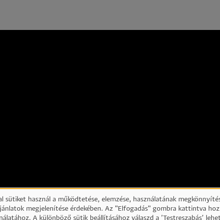
l sütiket használ a működtetése, elemzése, használatának megkönnyítés
ajánlatok megjelenítése érdekében. Az "Elfogadás" gombra kattintva hoz
nálatához. A különböző sütik beállításához válaszd a ’Testreszabás’ lehe