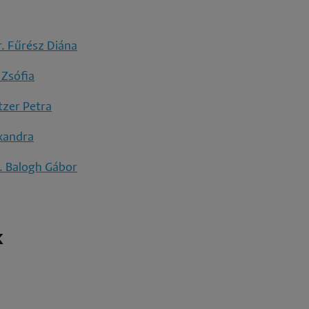
. Fűrész Diána
 Zsófia
tzer Petra
exandra
. Balogh Gábor
k