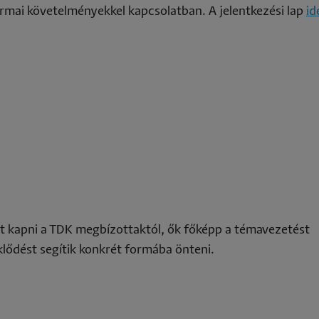
rmai követelményekkel kapcsolatban. A jelentkezési lap
id
het kapni a TDK megbízottaktól, ők főképp a témavezetést
klődést segítik konkrét formába önteni.