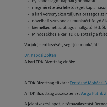
nyilvánosságot kapnak gondolatai
megmérettetési lehetőséget kap a hasonl
a kari versenyeken túljutva országos szi
növelheti színvonalas munkáért folyó ál
kiemelkedhet az átlagos hallgatói létből.
Mindezekhez a kari TDK Bizottság a feltét
Várjuk jelentkezését, segítjük munkáját!
Dr. Kaposi Zoltán
A kari TDK Bizottság elnöke
A TDK Bizottság titkára:
Fentősné Mohácsi B
A TDK Bizottság asszisztense:
Varga Patrik Z
A jelentkezési lapot, a témaválasztást Bernad