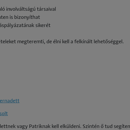
ó involváltságú társaival
nten is bizonyíthat
láspályázatának sikerét
eleket megteremti, de élni kell a felkínált lehetőséggel.
ernadett
solt
ettnek vagy Patriknak kell elküldeni. Szintén ő tud segíten