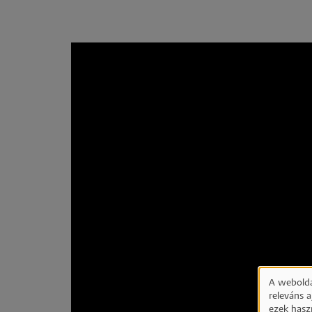
A webolda
releváns 
ezek hasz