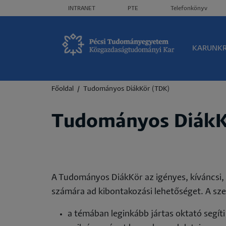
Header menü
INTRANET
PTE
Telefonkönyv
Olda
KARUNK
Morzsa
Főoldal
Tudományos DiákKör (TDK)
Tudományos DiákK
A Tudományos DiákKör az igényes, kíváncsi,
számára ad kibontakozási lehetőséget. A sze
a témában leginkább jártas oktató segít