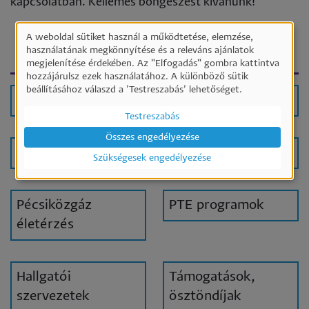
kapcsolatban. Kellemes böngészést kívánunk!
A weboldal sütiket használ a működtetése, elemzése,
Személyes
További menüpontok
használatának megkönnyítése és a releváns ajánlatok
megjelenítése érdekében. Az "Elfogadás" gombra kattintva
adatok
hozzájárulsz ezek használatához. A különböző sütik
és
beállításához válaszd a ’Testreszabás’ lehetőséget.
Hírek
Események
sütik
Testreszabás
használata
Összes engedélyezése
Első lépések
Kompetenciamérés
Szükségesek engedélyezése
Pécsiközgáz
PTE programok
életérzés
Hallgatói
Támogatások,
szervezetek
ösztöndíjak