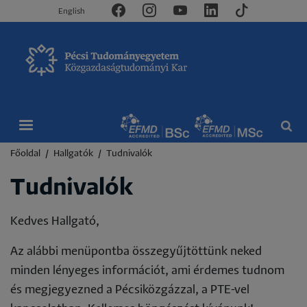
English
Morzsa
Főoldal
Hallgatók
Tudnivalók
Tudnivalók
Kedves Hallgató,
Az alábbi menüpontba összegyűjtöttünk neked
minden lényeges információt, ami érdemes tudnom
és megjegyezned a Pécsiközgázzal, a PTE-vel