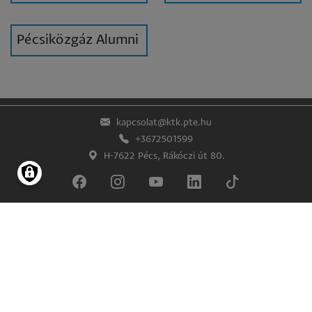
Pécsiközgáz Alumni
kapcsolat@ktk.pte.hu
+3672501599
H-7622 Pécs, Rákóczi út 80.
Lábléc
Impresszum
Adatkezelés és -védelem
© Pécsi Tudományegyetem Közgazdaságtudományi Kar