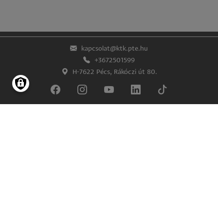
kapcsolat@ktk.pte.hu
+3672501599
H-7622 Pécs, Rákóczi út 80.
Lábléc
Impresszum
Adatkezelés és -védelem
© Pécsi Tudományegyetem Közgazdaságtudományi Kar