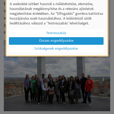
tevékenységei fokozatosan bővülnek, mivel az ERS
A weboldal sütiket használ a működtetése, elemzése,
Személyes
használatának megkönnyítése és a releváns ajánlatok
szempontok áttekintése a különböző területeken,
megjelenítése érdekében. Az "Elfogadás" gombra kattintva
adatok
valamint azok integrálása és koordinálása időt vesz
hozzájárulsz ezek használatához. A különböző sütik
és
beállításához válaszd a ’Testreszabás’ lehetőséget.
igénybe, és a különböző érdekelt felek
sütik
együttműködését igényli.
Testreszabás
használata
Összes engedélyezése
Szükségesek engedélyezése