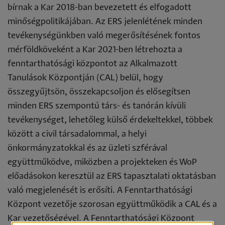
bírnak a Kar 2018-ban bevezetett és elfogadott
minőségpolitikájában. Az ERS jelenlétének minden
tevékenységünkben való megerősítésének fontos
mérföldköveként a Kar 2021-ben létrehozta a
fenntarthatósági központot az Alkalmazott
Tanulások Központján (CAL) belül, hogy
összegyűjtsön, összekapcsoljon és elősegítsen
minden ERS szempontú társ- és tanórán kívüli
tevékenységet, lehetőleg külső érdekeltekkel, többek
között a civil társadalommal, a helyi
önkormányzatokkal és az üzleti szférával
együttműködve, miközben a projekteken és WoP
előadásokon keresztül az ERS tapasztalati oktatásban
való megjelenését is erősíti. A Fenntarthatósági
Központ vezetője szorosan együttműködik a CAL és a
Kar vezetőségével. A Fenntarthatósági Központ