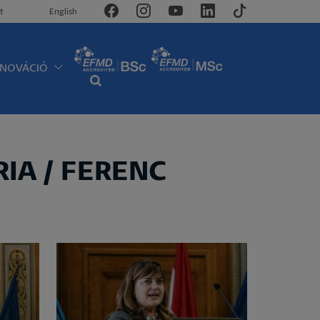
t
English
NNOVÁCIÓ
RIA / FERENC