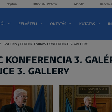
Neptun
Office 365 Webmail
Moodle
Kapcsola
ltérkép
RÓL
FELVÉTELI
OKTATÁS
KUTATÁS
I
 3. GALÉRIA / FERENC FARKAS CONFERENCE 3. GALLERY
NC KONFERENCIA 3. GALÉ
CE 3. GALLERY