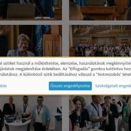
l sütiket használ a működtetése, elemzése, használatának megkönnyítés
ajánlatok megjelenítése érdekében. Az "Elfogadás" gombra kattintva hoz
emélyes
nálatához. A különböző sütik beállításához válaszd a ’Testreszabás’ lehe
abás
Összes engedélyezése
Szükségesek enged
atok
ik