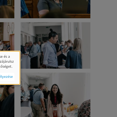
e és a
zájárulsz
tőséget.
élyezése