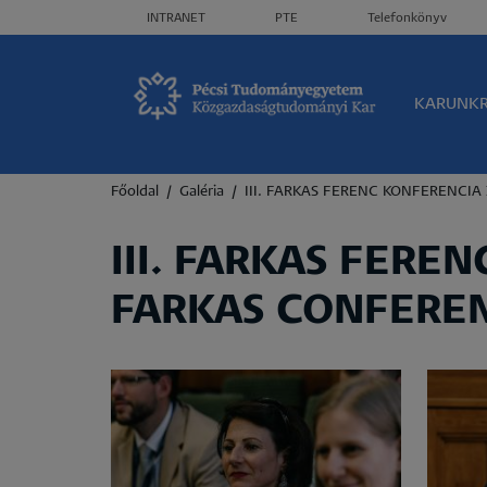
Header menü
INTRANET
PTE
Telefonkönyv
Olda
KARUNK
Morzsa
Főoldal
Galéria
III. FARKAS FERENC KONFERENCIA
III. FARKAS FERE
FARKAS CONFEREN