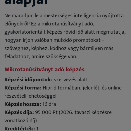
alapjai
Ne maradjon le a mesterséges intelligencia nyújtotta
előnyökről! Ez a mikrotanúsítványt adó,
gyakorlatorientált képzés rövid idő alatt megmutatja,
hogyan írjon valóban működő promptokat –
szöveghez, képhez, kódhoz vagy bármilyen más
feladathoz, amire szüksége van.
Mikrotanúsítványt adó képzés
Képzési időpontok:
szervezés alatt
Képzési forma:
Hibrid formában, jelenléti és online
részvételi lehetőséggel
Képzés hossza:
16 óra
Képzés díja:
95 000 Ft (2026. tavaszi képzésre
vonatkozó díj)
Kreditérték:
1