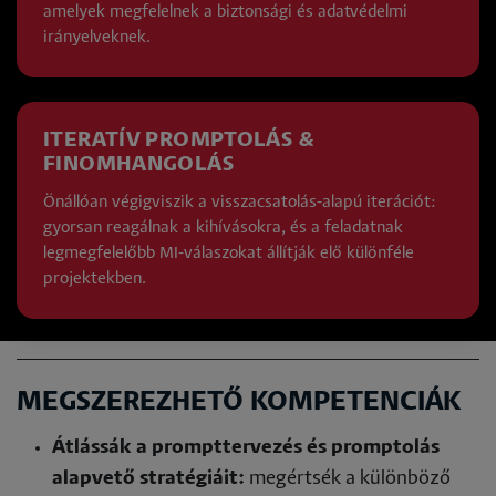
amelyek megfelelnek a biztonsági és adatvédelmi
irányelveknek.
ITERATÍV PROMPTOLÁS &
FINOMHANGOLÁS
Önállóan végigviszik a visszacsatolás-alapú iterációt:
gyorsan reagálnak a kihívásokra, és a feladatnak
legmegfelelőbb MI-válaszokat állítják elő különféle
projektekben.
MEGSZEREZHETŐ KOMPETENCIÁK
Átlássák a prompttervezés és promptolás
alapvető stratégiáit:
megértsék a különböző