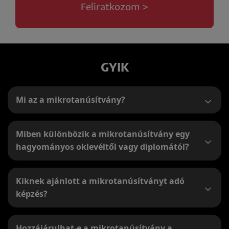
Feliratkozom >
GYIK
Mi az a mikrotanúsítvány?
Miben különbözik a mikrotanúsítvány egy
hagyományos oklevéltől vagy diplomától?
Kiknek ajánlott a mikrotanúsítványt adó
képzés?
Hozzájárulhat-e a mikrotanúsítvány a