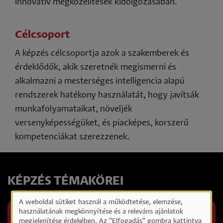
innovatív megközelítések kidolgozásában.
Célcsoport
A képzés célcsoportja azok a szakemberek és
érdeklődők, akik szeretnék megismerni és
alkalmazni a mesterséges intelligencia alapú
rendszerek hatékony használatát, hogy javítsák
munkafolyamataikat, növeljék
versenyképességüket, és piacképes, korszerű
kompetenciákat szerezzenek.
KÉPZÉS TÉMAKÖREI
A weboldal sütiket használ a működtetése, elemzése,
Személyes
használatának megkönnyítése és a releváns ajánlatok
PROMPTTERVEZÉS ALAPSTRATÉGIÁI
megjelenítése érdekében. Az "Elfogadás" gombra kattintva