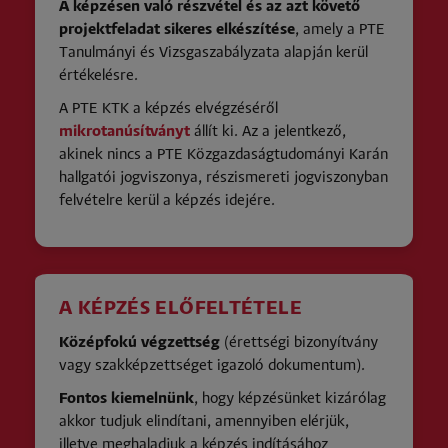
A képzésen való részvétel és az azt követő
projektfeladat sikeres elkészítése
, amely a PTE
Tanulmányi és Vizsgaszabályzata alapján kerül
értékelésre.
A PTE KTK a képzés elvégzéséről
mikrotanúsítványt
állít ki. Az a jelentkező,
akinek nincs a PTE Közgazdaságtudományi Karán
hallgatói jogviszonya, részismereti jogviszonyban
felvételre kerül a képzés idejére.
A KÉPZÉS ELŐFELTÉTELE
Középfokú végzettség
(érettségi bizonyítvány
vagy szakképzettséget igazoló dokumentum).
Fontos kiemelnünk
, hogy képzésünket kizárólag
akkor tudjuk elindítani, amennyiben elérjük,
illetve meghaladjuk a képzés indításához