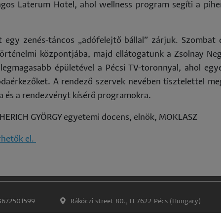
okies
lagos Laterum Hotel, ahol wellness program segíti a pihe
egy zenés-táncos „adófelejtő bállal” zárjuk. Szombat 
s történelmi központjába, majd ellátogatunk a Zsolnay Ne
gmagasabb épületével a Pécsi TV-toronnyal, ahol egye
 odaérkezőket. A rendező szervek nevében tisztelettel m
ra és a rendezvényt kísérő programokra.
R. HERICH GYÖRGY egyetemi docens, elnök, MOKLASZ
rhetők el.
3672501599
Rákóczi street 80., H-7622 Pécs (Hungary)