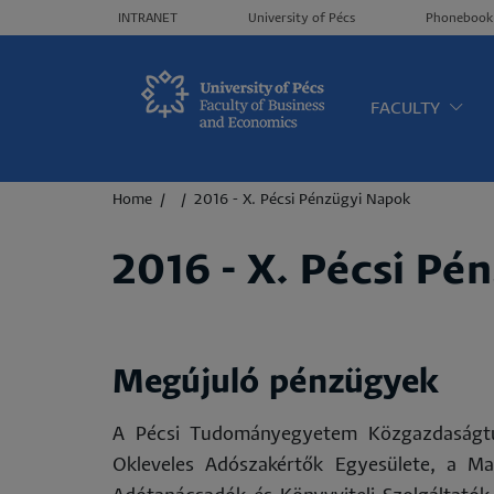
Header menü
INTRANET
University of Pécs
Phonebook
Oldalt
FACULTY
Breadcrumb
Home
2016 - X. Pécsi Pénzügyi Napok
2016 - X. Pécsi Pé
Megújuló pénzügyek
A Pécsi Tudományegyetem Közgazdaságtu
Okleveles Adószakértők Egyesülete, a M