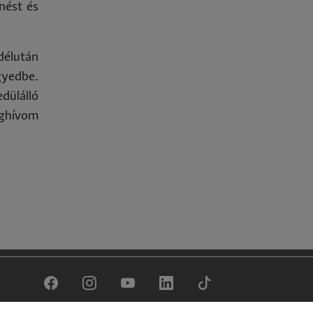
nést és
délután
gyedbe.
dülálló
eghívom