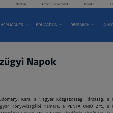
Neptun
Office 365 Webmail
Moodle
C
érkép EN
APPLICANTS
EDUCATION
RESEARCH
INNO
nzügyi Napok
dományi Kara, a Magyar Közgazdasági Társaság, a 
agyar Könyvvizsgálói Kamara, a PENTA UNIÓ Zrt., a