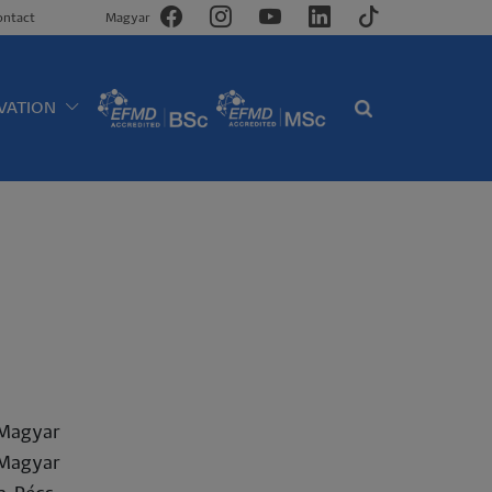
ontact
Magyar
VATION
Magyar
 Magyar