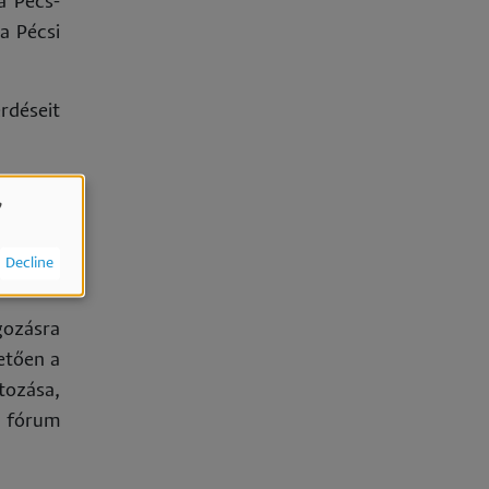
a Pécs-
a Pécsi
rdéseit
vénnyel
,
elyre a
mára 9,
Decline
gozásra
etően a
tozása,
n fórum