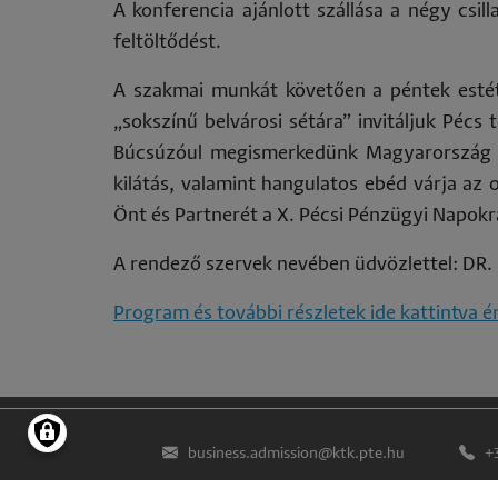
co
A konferencia ajánlott szállása a négy csil
feltöltődést.
A szakmai munkát követően a péntek estét 
„sokszínű belvárosi sétára” invitáljuk Péc
Búcsúzóul megismerkedünk Magyarország le
kilátás, valamint hangulatos ebéd várja az
Önt és Partnerét a X. Pécsi Pénzügyi Napok
A rendező szervek nevében üdvözlettel: D
Program és további részletek ide kattintva é
business.admission@ktk.pte.hu
+