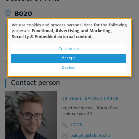
B020
We use cookies and process personal data for the following
Use
purposes:
Functional, Advertising and Marketing,
Vezetői önismeret
Security & Embedded external content
.
of
personal
Customize
data
Accept
and
Decline
cookies
Contact person
DR. HABIL. BALOGH GÁBOR
egyetemi docens, KarrierPont
szakmai vezető
23275
baloghg@ktk.pte.hu