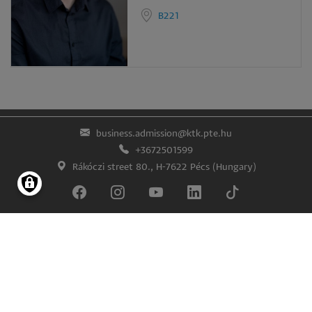
B221
business.admission@ktk.pte.hu
+3672501599
Rákóczi street 80., H-7622 Pécs (Hungary)
Lábléc
Impress
Confidentiality and data protection
© University of Pécs Faculty of Business and Economics