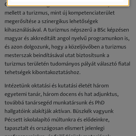
Célunk a marketingoktatás színvonalának fejlesztése
mellett a turizmus, mint új kompetenciaterület
megerősítése a szinergikus lehetőségek
kihasználásával. A turizmus népszerű a BSc képzésen
magyar és akkreditált angol nyelvű programunkon is,
és azon dolgozunk, hogy a közeljövőben a turizmus
mesterszak beindításával utat biztosítsunk a
turizmus területén tudományos pályát választó fiatal
tehetségek kibontakoztatáshoz.
Intézetünk oktatási és kutatási életét három
egyetemi tanár, három docens és hat adjunktus,
továbbá tanársegéd munkatársunk és PhD
hallgatóink alakítják aktívan. Büszkék vagyunk
Pécsett iskolalapító múltunkra és elődeinkre,
tapasztalt és országosan elismert jelenlegi