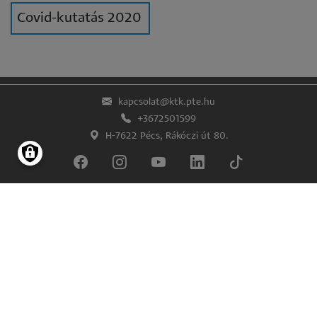
Covid-kutatás 2020
kapcsolat@ktk.pte.hu
+3672501599
H-7622 Pécs, Rákóczi út 80.
Lábléc
Impresszum
Adatkezelés és -védelem
© Pécsi Tudományegyetem Közgazdaságtudományi Kar