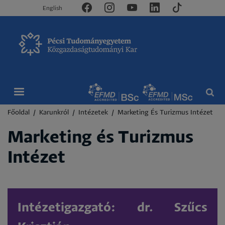
English
Morzsa
Főoldal
Karunkról
Intézetek
Marketing És Turizmus Intézet
Marketing és Turizmus
Intézet
Intézetigazgató: dr. Szűcs