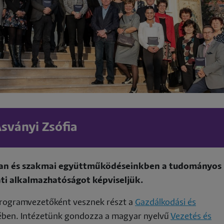
Ásványi Zsófia
an és szakmai együttműködéseinkben a tudományos
ati alkalmazhatóságot képviseljük.
programvezetőként vesznek részt a
Gazdálkodási és
ében. Intézetünk gondozza a magyar nyelvű
Vezetés és