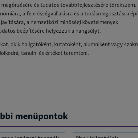
 megőrzésére és tudatos továbbfejlesztésére törekszem.
miára, a felelősségvállalásra és a tudásmegosztásra épí
y javítására, a nemzetközi minőségi követelmények
 tudatos beépítésére helyezzük a hangsúlyt.
kat, akik hallgatóként, kutatóként, alumniként vagy szak
lkodni, tanulni és értéket teremteni.
bbi menüpontok