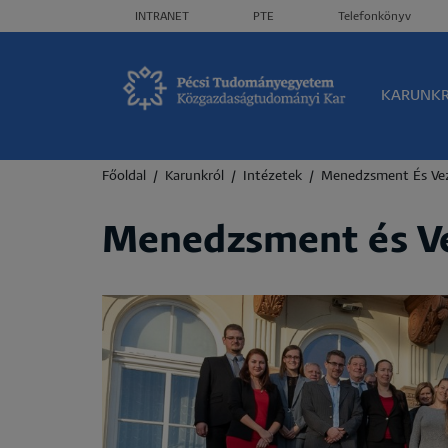
Header menü
INTRANET
PTE
Telefonkönyv
Olda
KARUNK
Morzsa
Főoldal
Karunkról
Intézetek
Menedzsment És Vez
Menedzsment és Ve