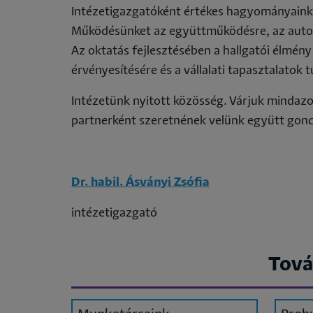
Intézetigazgatóként értékes hagyományaink
Működésünket az együttműködésre, az autonó
Az oktatás fejlesztésében a hallgatói élmén
érvényesítésére és a vállalati tapasztalatok
Intézetünk nyitott közösség. Várjuk mindazo
partnerként szeretnének velünk együtt gondo
Dr. habil. Ásványi Zsófia
intézetigazgató
Tová