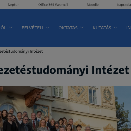
Neptun
Office 365 Webmail
Moodle
Kapcsola
ltérkép
RÓL
FELVÉTELI
OKTATÁS
KUTATÁS
I
etéstudományi Intézet
zetéstudományi Intézet