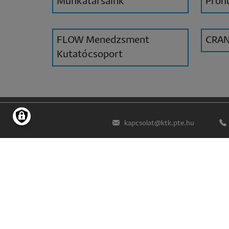
Munkatársaink
Proh
FLOW Menedzsment
CRAN
Kutatócsoport
kapcsolat@ktk.pte.hu