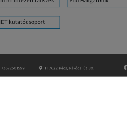
uman intézeti tanszék
Phd Hallgatóink
ET kutatócsoport
+3672501599
H-7622 Pécs, Rákóczi út 80.
Impresszum
Adatkezelés és -védelem
©
Lábléc