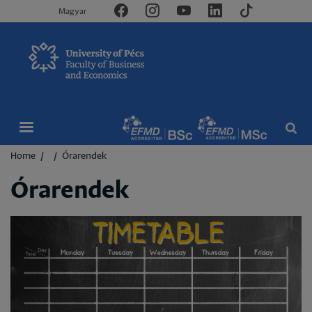
Magyar
Breadcrumb
Home
Órarendek
Órarendek