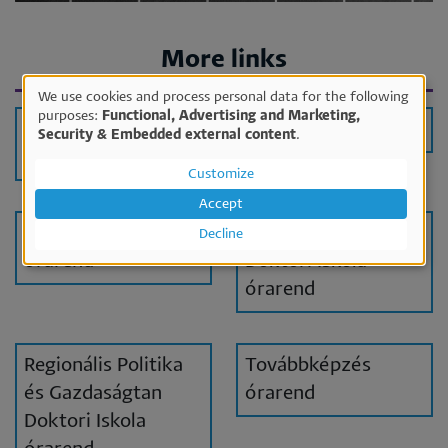
More links
We use cookies and process personal data for the following
Use
purposes:
Functional, Advertising and Marketing,
Felsőoktatási
Alapképzés órarend
Security & Embedded external content
.
of
szakképzés órarend
personal
Customize
data
Accept
and
Mesterképzés
Gazdálkodástani
Decline
cookies
órarend
Doktori Iskola
órarend
Regionális Politika
Továbbképzés
és Gazdaságtan
órarend
Doktori Iskola