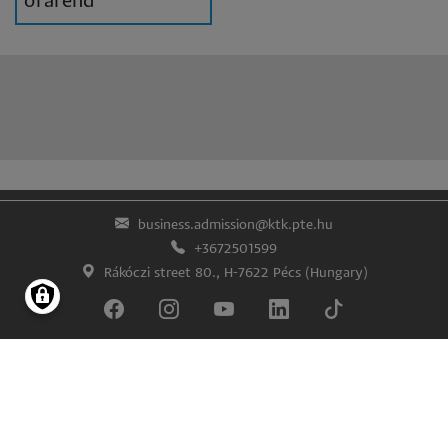
órarend
business.admission@ktk.pte.hu
+3672501599
Rákóczi street 80., H-7622 Pécs (Hungary)
Lábléc
Impress
Confidentiality and data protection