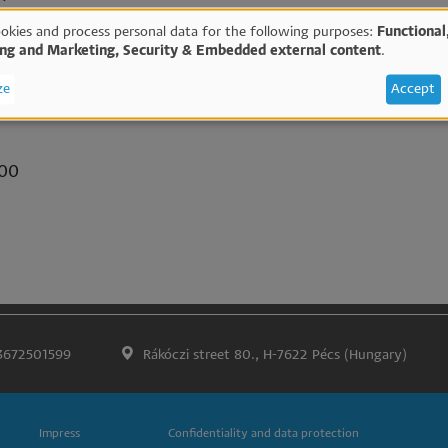
okies and process personal data for the following purposes:
Functional
ing and Marketing, Security & Embedded external content
.
e
ze
Accept
sonal
:00
ta
d
okies
3672501599
Rákóczi street 80., H-7622 Pécs (Hungary)
Impress
Confidentiality and data protection