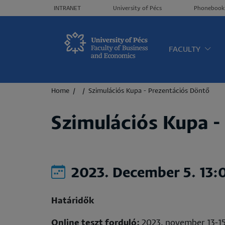
Header menü
INTRANET
University of Pécs
Phonebook
Oldalt
FACULTY
Breadcrumb
Home
Szimulációs Kupa - Prezentációs Döntő
Szimulációs Kupa -
2023. December 5. 13:
Határidők
Online teszt forduló:
2023. november 13-1