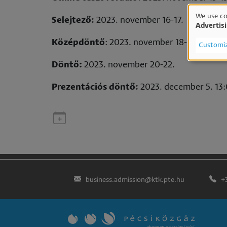
We use co
Selejtező:
2023. november 16-17.
Advertis
Us
Középdöntő
: 2023. november 18-19.
Customi
of
Döntő:
2023. november 20-22.
per
Prezentációs döntő:
2023. december 5. 13
da
an
co
business.admission@ktk.pte.hu
+