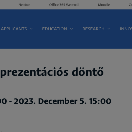
Neptun
Office 365 Webmail
Moodle
C
érkép EN
APPLICANTS
EDUCATION
RESEARCH
INNO
 prezentációs döntő
00
-
2023. December 5. 15:00
5.