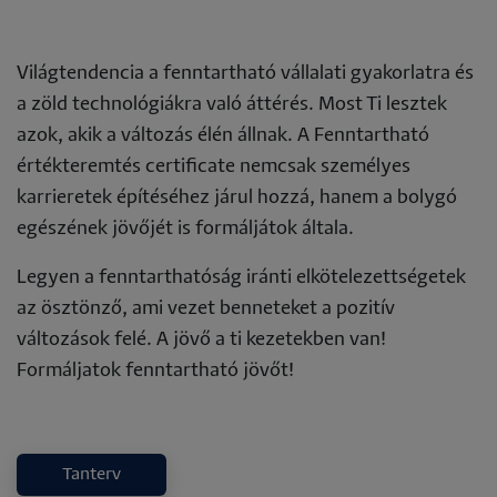
Világtendencia a fenntartható vállalati gyakorlatra és
a zöld technológiákra való áttérés. Most Ti lesztek
azok, akik a változás élén állnak. A Fenntartható
értékteremtés certificate nemcsak személyes
karrieretek építéséhez járul hozzá, hanem a bolygó
egészének jövőjét is formáljátok általa.
Legyen a fenntarthatóság iránti elkötelezettségetek
az ösztönző, ami vezet benneteket a pozitív
változások felé. A jövő a ti kezetekben van!
Formáljatok fenntartható jövőt!
Tanterv