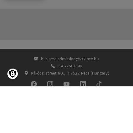
business.admission@ktk.pte.hu
+3672501599
Rákóczi street 80., H-7622 Pécs (Hungary)
Lábléc
Impress
Confidentiality and data protection
© University of Pécs Faculty of Business and Economics