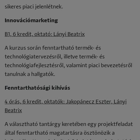
sikeres piaci jelenlétnek.
Innovációmarketing
B1, 6 kredit, oktató: Lányi Beatrix
A kurzus során fenntartható termék- és
technológiatervezésről, illetve termék- és
technológiafejlesztésről, valamint piaci bevezetésről
tanulnak a hallgatók.
Fenntarthatósági kihívás
4 órás, 6 kredit, oktatók: Jakopánecz Eszter, Lányi
Beatrix
A választható tantárgy keretében egy projektfeladat
által fenntartható magatartásra ösztönözik a