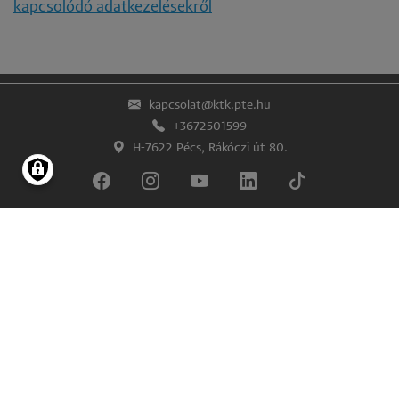
kapcsolódó adatkezelésekről
kapcsolat@ktk.pte.hu
+3672501599
H-7622 Pécs, Rákóczi út 80.
Lábléc
Impresszum
Adatkezelés és -védelem
© Pécsi Tudományegyetem Közgazdaságtudományi Kar