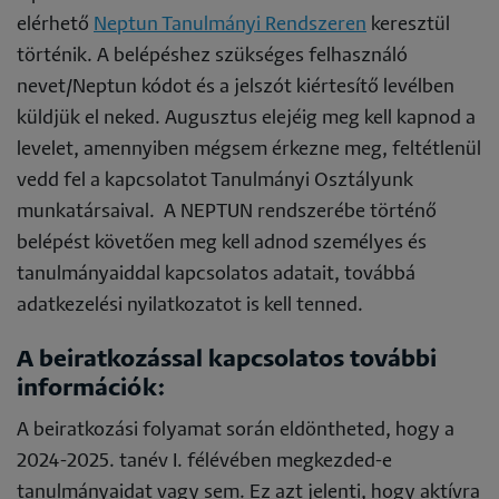
elérhető
Neptun Tanulmányi Rendszeren
keresztül
történik. A belépéshez szükséges felhasználó
nevet/Neptun kódot és a jelszót kiértesítő levélben
küldjük el neked. Augusztus elejéig meg kell kapnod a
levelet, amennyiben mégsem érkezne meg, feltétlenül
vedd fel a kapcsolatot Tanulmányi Osztályunk
munkatársaival. A NEPTUN rendszerébe történő
belépést követően meg kell adnod személyes és
tanulmányaiddal kapcsolatos adatait, továbbá
adatkezelési nyilatkozatot is kell tenned.
A beiratkozással kapcsolatos további
információk:
A beiratkozási folyamat során eldöntheted, hogy a
2024-2025. tanév I. félévében megkezded-e
tanulmányaidat vagy sem. Ez azt jelenti, hogy aktívra