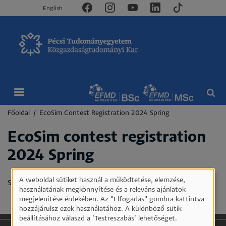
English
Morzsa
Főoldal
EcoSim Contest Registration 2024 Spring
EcoSim contest registration
2024 Spring
A weboldal sütiket használ a működtetése, elemzése,
Állapotüzenet
Sorry...This form is closed to new submissions.
Személyes
használatának megkönnyítése és a releváns ajánlatok
megjelenítése érdekében. Az "Elfogadás" gombra kattintva
adatok
hozzájárulsz ezek használatához. A különböző sütik
és
beállításához válaszd a ’Testreszabás’ lehetőséget.