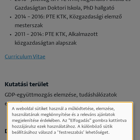
Gazdaságtan Doktori Iskola, PhD hallgató
2014 – 2016: PTE KTK, Közgazdasági elemző
mesterszak
2011 – 2014: PTE KTK, Alkalmazott
közgazdaságtan alapszak
Curriculum Vitae
Kutatási terület
GDP-együttmozgás elemzése, tudáshálózatok
elemzése
A weboldal sütiket használ a működtetése, elemzése,
Személyes
használatának megkönnyítése és a releváns ajánlatok
megjelenítése érdekében. Az "Elfogadás" gombra kattintva
adatok
hozzájárulsz ezek használatához. A különböző sütik
Díjak, elismerések
és
beállításához válaszd a ’Testreszabás’ lehetőséget.