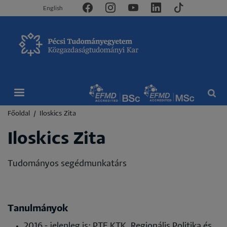
English
Morzsa
Főoldal
Iloskics Zita
Iloskics Zita
Tudományos segédmunkatárs
Tanulmányok
2016 - jelenleg is: PTE KTK, Regionális Politika és