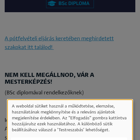
A pótfelvételi eljárás keretében meghirdetett
szakokat itt találod!
NEM KELL MEGÁLLNOD, VÁR A
MESTERKÉPZÉS!
(BSc diplomával rendelkezőknek)
A weboldal sütiket használ a működtetése, elemzése,
Személyes
használatának megkönnyítése és a releváns ajánlatok
megjelenítése érdekében. Az "Elfogadás" gombra kattintva
Idén is sokan szereztek diplomát az alapképzésben.
adatok
hozzájárulsz ezek használatához. A különböző sütik
Akár idén, akár régebben végeztél valamelyik BSc
és
beállításához válaszd a ’Testreszabás’ lehetőséget.
szakon, neked is van utad a Pécsiközgázon!
sütik