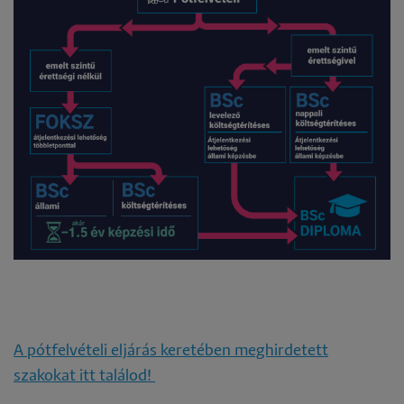
A pótfelvételi eljárás keretében meghirdetett
szakokat itt találod!