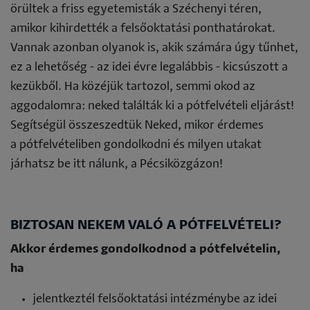
örültek a friss egyetemisták a Széchenyi téren,
amikor kihirdették a felsőoktatási ponthatárokat.
Vannak azonban olyanok is, akik számára úgy tűnhet,
ez a lehetőség - az idei évre legalábbis - kicsúszott a
kezükből. Ha közéjük tartozol, semmi okod az
aggodalomra: neked találták ki a pótfelvételi eljárást!
Segítségül összeszedtük Neked, mikor érdemes
a pótfelvételiben gondolkodni és milyen utakat
járhatsz be itt nálunk, a Pécsiközgázon!
BIZTOSAN NEKEM VALÓ A PÓTFELVÉTELI?
Akkor érdemes gondolkodnod a pótfelvételin,
ha
jelentkeztél felsőoktatási intézménybe az idei