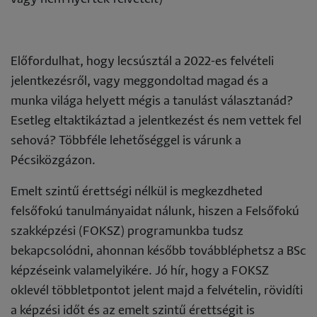
Előfordulhat, hogy lecsúsztál a 2022-es felvételi
jelentkezésről, vagy meggondoltad magad és a
munka világa helyett mégis a tanulást választanád?
Esetleg eltaktikáztad a jelentkezést és nem vettek fel
sehová? Többféle lehetőséggel is várunk a
Pécsiközgázon.
Emelt szintű érettségi nélkül is megkezdheted
felsőfokú tanulmányaidat nálunk, hiszen a Felsőfokú
szakképzési (FOKSZ) programunkba tudsz
bekapcsolódni, ahonnan később továbbléphetsz a BSc
képzéseink valamelyikére. Jó hír, hogy a FOKSZ
oklevél többletpontot jelent majd a felvételin, rövidíti
a képzési időt és az emelt szintű érettségit is