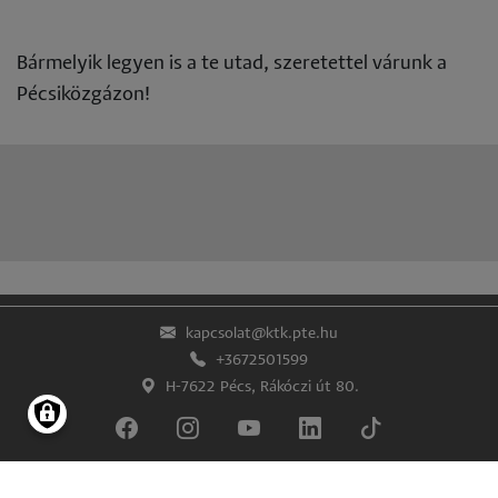
Bármelyik legyen is a te utad, szeretettel várunk a
Pécsiközgázon!
kapcsolat@ktk.pte.hu
+3672501599
H-7622 Pécs, Rákóczi út 80.