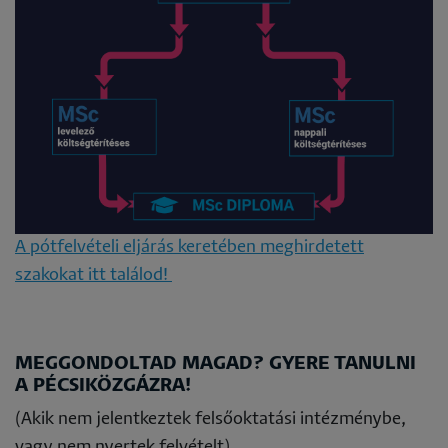
A pótfelvételi eljárás keretében meghirdetett
szakokat itt találod!
MEGGONDOLTAD MAGAD? GYERE TANULNI
A PÉCSIKÖZGÁZRA!
(Akik nem jelentkeztek felsőoktatási intézménybe,
vagy nem nyertek felvételt)