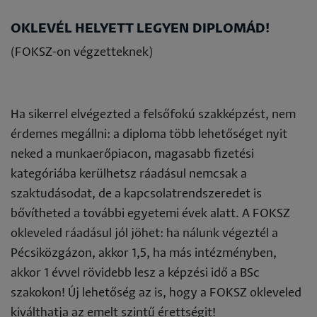
OKLEVÉL HELYETT LEGYEN DIPLOMÁD!
(FOKSZ-on végzetteknek)
Ha sikerrel elvégezted a felsőfokú szakképzést, nem
érdemes megállni: a diploma több lehetőséget nyit
neked a munkaerőpiacon, magasabb fizetési
kategóriába kerülhetsz ráadásul nemcsak a
szaktudásodat, de a kapcsolatrendszeredet is
bővítheted a további egyetemi évek alatt. A FOKSZ
okleveled ráadásul jól jöhet: ha nálunk végeztél a
Pécsiközgázon, akkor 1,5, ha más intézményben,
akkor 1 évvel rövidebb lesz a képzési idő a BSc
szakokon! Új lehetőség az is, hogy a FOKSZ okleveled
kiválthatja az emelt szintű érettségit!