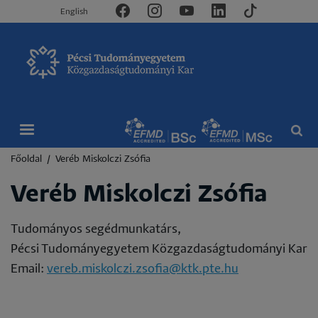
English
Morzsa
Főoldal
Veréb Miskolczi Zsófia
Veréb Miskolczi Zsófia
Tudományos segédmunkatárs,
Pécsi Tudományegyetem Közgazdaságtudományi Kar
Email:
vereb.miskolczi.zsofia@ktk.pte.hu