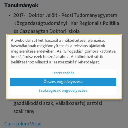
Tanulmányok
2017- Doktor Jelölt - Pécsi Tudományegyetem
Közgazdaságtudományi Kar Regionális Politika
és Gazdaságtan Doktori iskola
2007- Pécsi Tudományegyetem
A weboldal sütiket használ a működtetése, elemzése,
Személyes
használatának megkönnyítése és a releváns ajánlatok
Közgazdaságtudományi Kar Regionális Politika
megjelenítése érdekében. Az "Elfogadás" gombra kattintva
adatok
és Gazdaságtan Doktori iskola.
hozzájárulsz ezek használatához. A különböző sütik
és
beállításához válaszd a ’Testreszabás’ lehetőséget.
2003 - 2005 Szegedi Tudományegyetem Állam-
sütik
és Jogtudományi Kar Európa politika speciális
Testreszabás
használata
képzés
Összes engedélyezése
2000 - 2005 Szegedi Tudományegyetem
Szükségesek engedélyezése
Gazdaságtudományi Kar közgazdász-
gazdálkodási szak, vállalkozásfejlesztési
szakirány
Curriculum Vitae