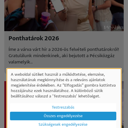
Ponthatárok 2026
Íme a várva várt hír a 2026-ös felvételi ponthatárokról!
Gratulálunk mindenkinek, aki bejutott a Pécsiközgáz
valamelyik..
A weboldal sütiket használ a működtetése, elemzése,
Személyes
használatának megkönnyítése és a releváns ajánlatok
megjelenítése érdekében. Az "Elfogadás" gombra kattintva
adatok
hozzájárulsz ezek használatához. A különböző sütik
és
beállításához válaszd a ’Testreszabás’ lehetőséget.
sütik
Testreszabás
használata
Összes engedélyezése
Szükségesek engedélyezése