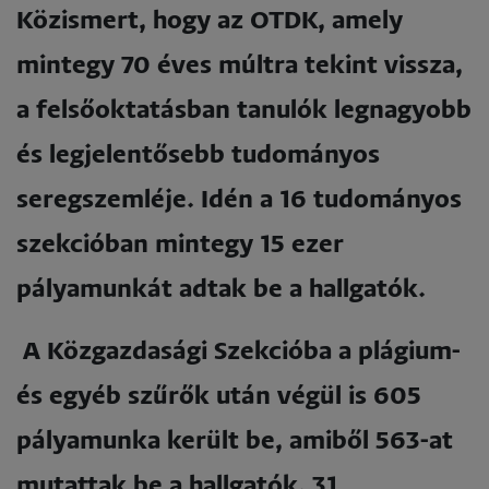
Közismert, hogy az OTDK, amely
mintegy 70 éves múltra tekint vissza,
a felsőoktatásban tanulók legnagyobb
és legjelentősebb tudományos
seregszemléje. Idén a 16 tudományos
szekcióban mintegy 15 ezer
pályamunkát adtak be a hallgatók.
A Közgazdasági Szekcióba a plágium-
és egyéb szűrők után végül is 605
pályamunka került be, amiből 563-at
mutattak be a hallgatók. 31