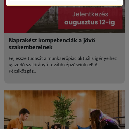
Naprakész kompetenciák a jövő
szakembereinek
Fejlessze tudását a munkaerőpiac aktuális igényeihez
igazodó szakirányú továbbképzéseinkkel! A
Pécsiközgáz..