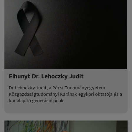
Elhunyt Dr. Lehoczky Judit
Dr Lehoczky Judit, a Pécsi Tudományegyetem
Közgazdaságtudományi Karának egykori oktatója és a
kar alapító generációjának..