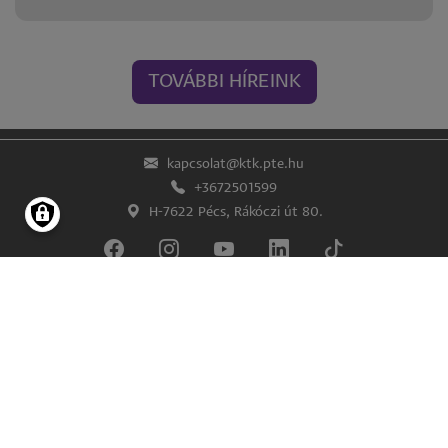
TOVÁBBI HÍREINK
kapcsolat@ktk.pte.hu
+3672501599
H-7622 Pécs, Rákóczi út 80.
Lábléc
Impresszum
Adatkezelés és -védelem
© Pécsi Tudományegyetem Közgazdaságtudományi Kar