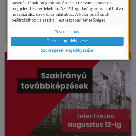
Személyes
használatának megkönnyítése és a releváns ajánlatok
Ponthatárok 2026
megjelenítése érdekében. Az "Elfogadás" gombra kattintva
adatok
hozzájárulsz ezek használatához. A különböző sütik
Íme a várva várt hír a 2026-ös felvételi ponthatárokról!
és
beállításához válaszd a ’Testreszabás’ lehetőséget.
Gratulálunk mindenkinek, aki bejutott a Pécsiközgáz
sütik
valamelyik..
Testreszabás
használata
Összes engedélyezése
Szükségesek engedélyezése