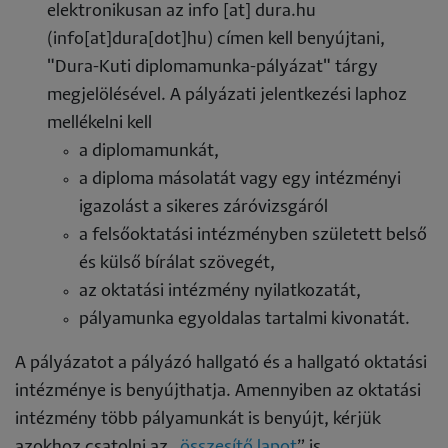
elektronikusan az
info
[at]
dura.hu
(info[at]dura[dot]hu)
címen kell benyújtani,
"Dura-Kuti diplomamunka-pályázat" tárgy
megjelölésével. A pályázati jelentkezési laphoz
mellékelni kell
a diplomamunkát,
a diploma másolatát vagy egy intézményi
igazolást a sikeres záróvizsgáról
a felsőoktatási intézményben született belső
és külső bírálat szövegét,
az oktatási intézmény nyilatkozatát,
pályamunka egyoldalas tartalmi kivonatát.
A pályázatot a pályázó hallgató és a hallgató oktatási
intézménye is benyújthatja. Amennyiben az oktatási
intézmény több pályamunkát is benyújt, kérjük
azokhoz csatolni az „
összesítő lapot
” is.