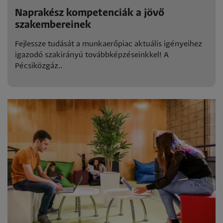
Naprakész kompetenciák a jövő
szakembereinek
Fejlessze tudását a munkaerőpiac aktuális igényeihez
igazodó szakirányú továbbképzéseinkkel! A
Pécsiközgáz..