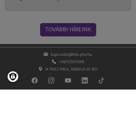
TOVÁBBI HÍREINK
kapcsolat@ktk.pte.hu
+3672501599
H-7622 Pécs, Rákóczi út 80.
Lábléc
Impresszum
Adatkezelés és -védelem
© Pécsi Tudományegyetem Közgazdaságtudományi Kar