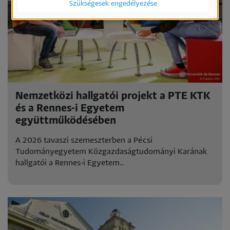
Szükségesek engedélyezése
Nemzetközi hallgatói projekt a PTE KTK
és a Rennes-i Egyetem
együttműködésében
A 2026 tavaszi szemeszterben a Pécsi
Tudományegyetem Közgazdaságtudományi Karának
hallgatói a Rennes-i Egyetem..