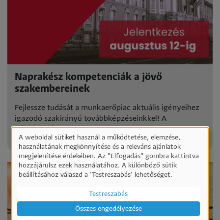
Naprakész kompetenciák a jövő
szakembereinek
Fejlessze tudását a munkaerőpiac aktuális igényeihez
igazodó szakirányú továbbképzéseinkkel! A
Pécsiközgáz..
A weboldal sütiket használ a működtetése, elemzése,
Személyes
használatának megkönnyítése és a releváns ajánlatok
megjelenítése érdekében. Az "Elfogadás" gombra kattintva
adatok
hozzájárulsz ezek használatához. A különböző sütik
és
beállításához válaszd a ’Testreszabás’ lehetőséget.
sütik
Testreszabás
használata
Összes engedélyezése