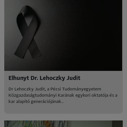
Elhunyt Dr. Lehoczky Judit
Dr Lehoczky Judit, a Pécsi Tudományegyetem
Közgazdaságtudományi Karának egykori oktatója és a
kar alapító generációjának..