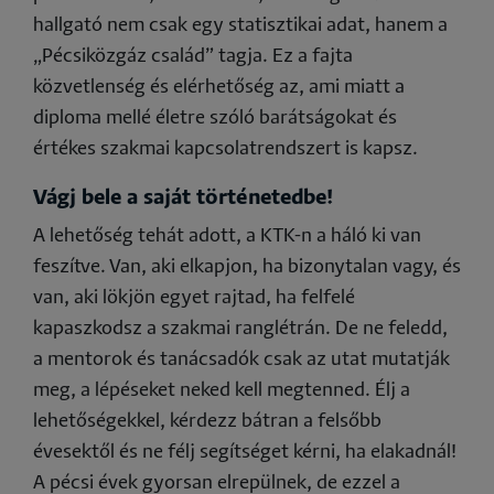
hallgató nem csak egy statisztikai adat, hanem a
„Pécsiközgáz család” tagja. Ez a fajta
közvetlenség és elérhetőség az, ami miatt a
diploma mellé életre szóló barátságokat és
értékes szakmai kapcsolatrendszert is kapsz.
Vágj bele a saját történetedbe!
A lehetőség tehát adott, a KTK-n a háló ki van
feszítve. Van, aki elkapjon, ha bizonytalan vagy, és
van, aki
lökjön
egyet rajtad, ha felfelé
kapaszkodsz a szakmai ranglétrán. De ne feledd,
a mentorok és tanácsadók csak az utat mutatják
meg, a lépéseket neked kell megtenned. Élj a
lehetőségekkel, kérdezz bátran a felsőbb
évesektől és ne félj segítséget kérni, ha elakadnál!
A pécsi évek gyorsan elrepülnek, de ezzel a