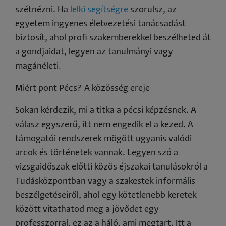
szétnézni. Ha
lelki segítségre
szorulsz, az
egyetem ingyenes életvezetési tanácsadást
biztosít, ahol profi szakemberekkel beszélheted át
a gondjaidat, legyen az tanulmányi vagy
magánéleti.
Miért pont Pécs? A közösség ereje
Sokan kérdezik, mi a titka a pécsi képzésnek. A
válasz egyszerű, itt nem engedik el a kezed. A
támogatói rendszerek mögött ugyanis valódi
arcok és történetek vannak. Legyen szó a
vizsgaidőszak előtti közös éjszakai tanulásokról a
Tudásközpontban vagy a szakestek informális
beszélgetéseiről, ahol egy kötetlenebb keretek
között vitathatod meg a jövődet egy
professzorral, ez az a háló, ami megtart. Itt a