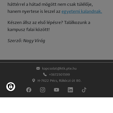
háttérrel a hátad mögött nem csak túlélője,
hanem nyertese is leszel az
egyetemi kalandnak.
Készen állsz az első lépésre? Találkozunk a
kampusz falai között!
Szerző: Nagy Virág
kapcsolat@ktk.pte.hu
+3672501599
H-7622 Pécs, Rákóczi út 80.