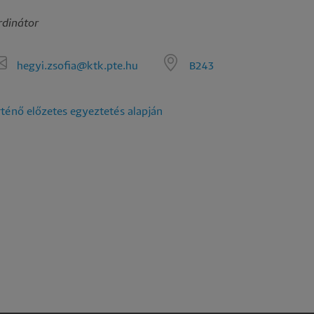
ználata
rdinátor
hegyi.zsofia@ktk.pte.hu
B243
ténő előzetes egyeztetés alapján