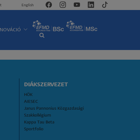
t
English
NNOVÁCIÓ
DIÁKSZERVEZET
HÖK
AIESEC
Janus Pannonius Közgazdasági 
Szakkollégium
Kappa Tau Beta
Sportfolio