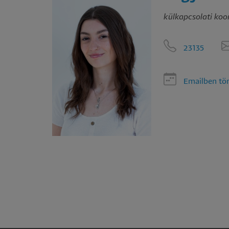
has
külkapcsolati koo
23135
Emailben tör