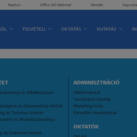
Neptun
Office 365 Webmail
Moodle
Kapcsola
ltérkép
RÓL
FELVÉTELI
OKTATÁS
KUTATÁS
I
ZET
ADMINISZTRÁCIÓ
udományi és Vállalkozástani 
Dékáni Hivatal
Tanulmányi Osztály
daságtan és Ökonometria Intézet
Marketing iroda
ng és Turizmus Intézet
Kancellári munkatársak
sment és Vezetéstudományi 
OKTATÓK
 és Számvitel Intézet
Oktató