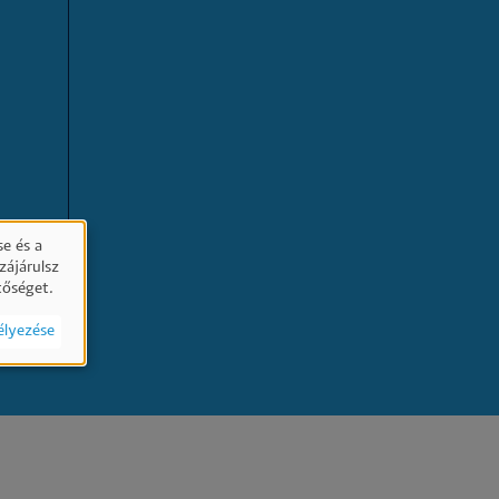
e és a
zájárulsz
tőséget.
élyezése