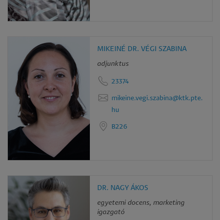
MIKEINÉ DR. VÉGI SZABINA
adjunktus
23374
mikeine.vegi.szabina@ktk.pte.
hu
B226
DR. NAGY ÁKOS
egyetemi docens, marketing
igazgató