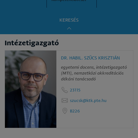
KERESÉS
Intézetigazgató
DR. HABIL. SZŰCS KRISZTIÁN
egyetemi docens, intézetigazgató
(MTI), nemzetközi akkreditációs
dékáni tanácsadó
23115
szucsk@ktk.pte.hu
B226