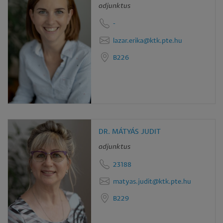
adjunktus
-
lazar.erika@ktk.pte.hu
B226
DR. MÁTYÁS JUDIT
adjunktus
23188
matyas.judit@ktk.pte.hu
B229