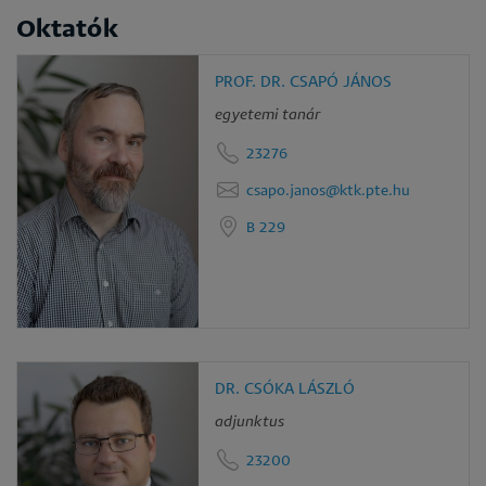
Oktatók
PROF. DR. CSAPÓ JÁNOS
egyetemi tanár
23276
csapo.janos@ktk.pte.hu
B 229
DR. CSÓKA LÁSZLÓ
adjunktus
23200