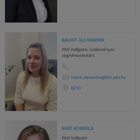
BÁLINT ALEXANDRA
PhD hallgató, tudományos
segédmunkatárs
-
balint.alexandra@ktk.pte.hu
B230
BIRÓ BORBÁLA
PhD hallgató