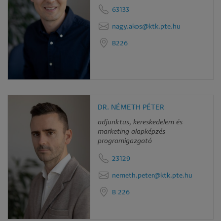
63133
nagy.akos@ktk.pte.hu
B226
DR. NÉMETH PÉTER
adjunktus, kereskedelem és
marketing alapképzés
programigazgató
23129
nemeth.peter@ktk.pte.hu
B 226