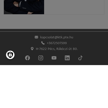
kapcsolat@ktk.pte.hu
+3672501599
H-7622 Pécs, Rákóczi út 80.
Lábléc
Impresszum
Adatkezelés és -védelem
© Pécsi Tudományegyetem Közgazdaságtudományi Kar