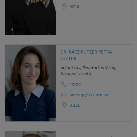
B226
DR. RÁCZ-PUTZER PETRA
ESZTER
adjunktus, Fenntarthatósági
Központ vezető
23129
putzerp@ktk.pte.hu
B 226