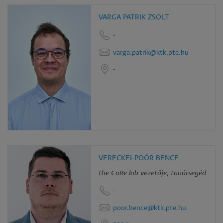
VARGA PATRIK ZSOLT
-
varga.patrik@ktk.pte.hu
-
VERECKEI-POÓR BENCE
the CoRe lab vezetője, tanársegéd
-
poor.bence@ktk.pte.hu