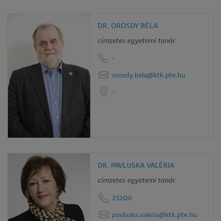
DR. OROSDY BÉLA
címzetes egyetemi tanár
-
orosdy.bela@ktk.pte.hu
-
DR. PAVLUSKA VALÉRIA
címzetes egyetemi tanár
23200
pavluska.valeria@ktk.pte.hu