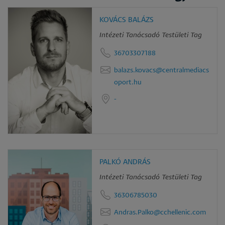
KOVÁCS BALÁZS
Intézeti Tanácsadó Testületi Tag
36703307188
balazs.kovacs@centralmediacs
oport.hu
-
PALKÓ ANDRÁS
Intézeti Tanácsadó Testületi Tag
36306785030
Andras.Palko@cchellenic.com