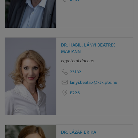
DR. HABIL. LÁNYI BEATRIX
MARIANN
egyetemi docens
23182
lanyi.beatrix@ktk.pte.hu
B226
DR. LÁZÁR ERIKA