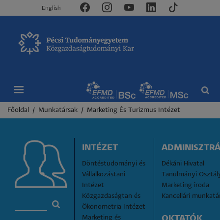
English
Morzsa
Főoldal
Munkatársak
Marketing És Turizmus Intézet
INTÉZET
ADMINISZTRÁ
Döntéstudományi és 
Dékáni Hivatal
Vállalkozástani 
Tanulmányi Osztál
Intézet
Marketing iroda
Közgazdaságtan és 
Kancellári munkatá
Ökonometria Intézet
Marketing és 
OKTATÓK