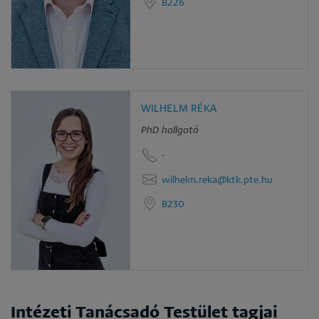
B226
WILHELM RÉKA
PhD hallgató
-
wilhelm.reka@ktk.pte.hu
B230
Intézeti Tanácsadó Testület tagjai