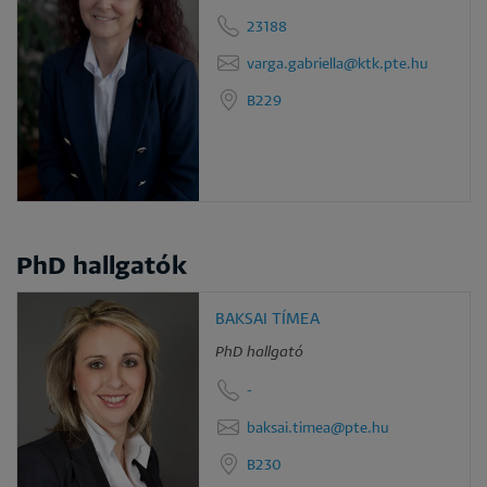
23188
varga.gabriella@ktk.pte.hu
B229
PhD hallgatók
BAKSAI TÍMEA
PhD hallgató
-
baksai.timea@pte.hu
B230