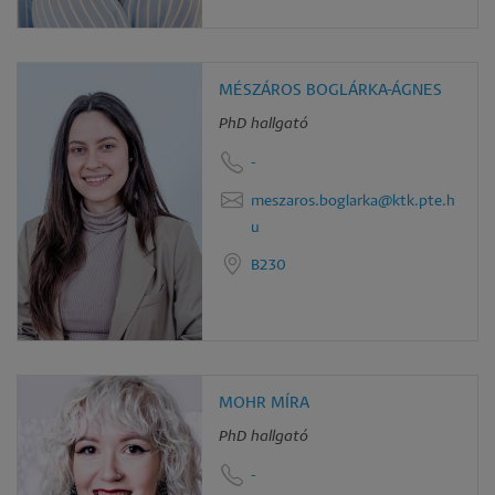
MÉSZÁROS BOGLÁRKA-ÁGNES
PhD hallgató
-
meszaros.boglarka@ktk.pte.h
u
B230
MOHR MÍRA
PhD hallgató
-