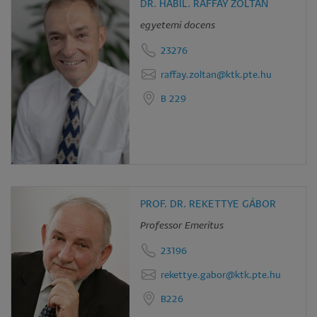
DR. HABIL. RAFFAY ZOLTÁN
egyetemi docens
23276
raffay.zoltan@ktk.pte.hu
B 229
PROF. DR. REKETTYE GÁBOR
Professor Emeritus
23196
rekettye.gabor@ktk.pte.hu
B226