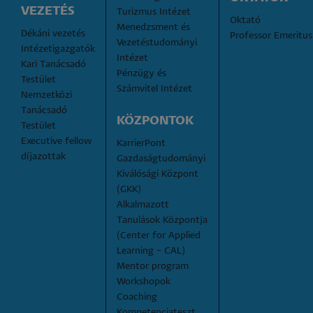
VEZETÉS
Turizmus Intézet
Oktató
Menedzsment és 
Dékáni vezetés
Professor Emeritus
Vezetéstudományi 
Intézetigazgatók
Intézet
Kari Tanácsadó 
Pénzügy és 
Testület
Számvitel Intézet
Nemzetközi 
Tanácsadó 
KÖZPONTOK
Testület
Executive fellow 
KarrierPont
díjazottak
Gazdaságtudományi 
Kiválósági Központ 
(GKK)
Alkalmazott 
Tanulások Központja 
(Center for Applied 
Learning – CAL)
Mentor program
Workshopok
Coaching
Kompetenciateszt