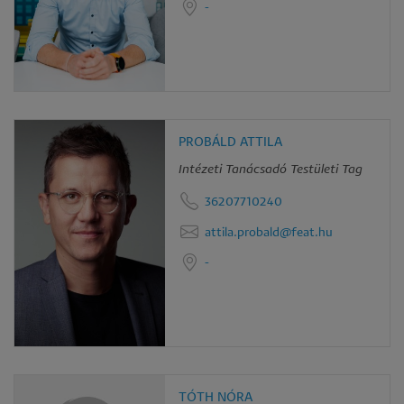
-
PROBÁLD ATTILA
Intézeti Tanácsadó Testületi Tag
36207710240
attila.probald@feat.hu
-
TÓTH NÓRA