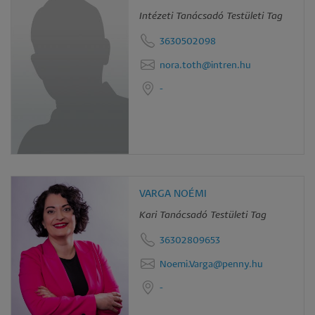
Intézeti Tanácsadó Testületi Tag
3630502098
nora.toth@intren.hu
-
VARGA NOÉMI
Kari Tanácsadó Testületi Tag
36302809653
Noemi.Varga@penny.hu
-