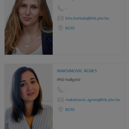
-
biro.borbala@ktk.pte.hu
B230
MAKSIMOVIC ÁGNES
PhD hallgató
-
maksimovic.agnes@ktk.pte.hu
B230