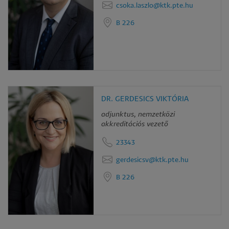
csoka.laszlo@ktk.pte.hu
B 226
DR. GERDESICS VIKTÓRIA
adjunktus, nemzetközi
akkreditációs vezető
23343
gerdesicsv@ktk.pte.hu
B 226