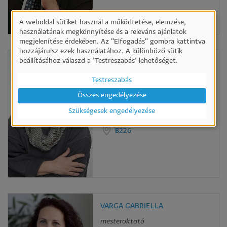
A weboldal sütiket használ a működtetése, elemzése,
Személyes
használatának megkönnyítése és a releváns ajánlatok
megjelenítése érdekében. Az "Elfogadás" gombra kattintva
adatok
hozzájárulsz ezek használatához. A különböző sütik
és
beállításához válaszd a ’Testreszabás’ lehetőséget.
PROF. DR. TÖRŐCSIK MÁRIA
sütik
Professor Emerita
Testreszabás
használata
Összes engedélyezése
-
Szükségesek engedélyezése
torocsik.maria@ktk.pte.hu
B226
VARGA GABRIELLA
mesteroktató