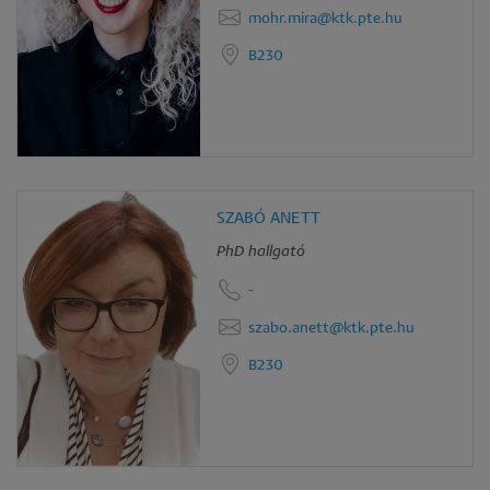
mohr.mira@ktk.pte.hu
B230
SZABÓ ANETT
PhD hallgató
-
szabo.anett@ktk.pte.hu
B230