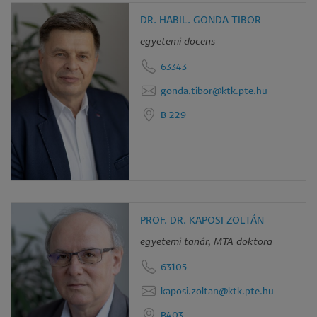
DR. HABIL. GONDA TIBOR
egyetemi docens
63343
gonda.tibor@ktk.pte.hu
B 229
PROF. DR. KAPOSI ZOLTÁN
egyetemi tanár, MTA doktora
63105
kaposi.zoltan@ktk.pte.hu
B403