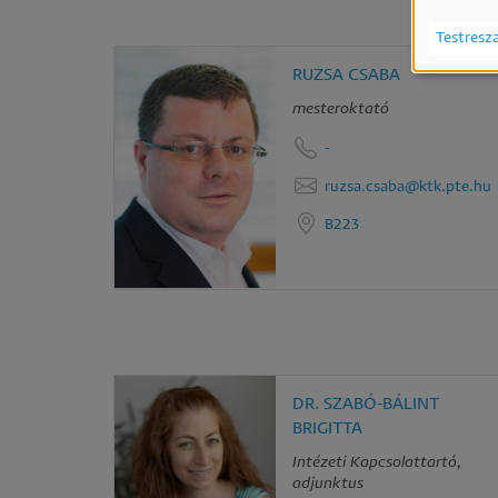
Sz
Testresz
ad
RUZSA CSABA
és
mesteroktató
süt
-
ruzsa.csaba@ktk.pte.hu
has
B223
DR. SZABÓ-BÁLINT
BRIGITTA
Intézeti Kapcsolattartó,
adjunktus