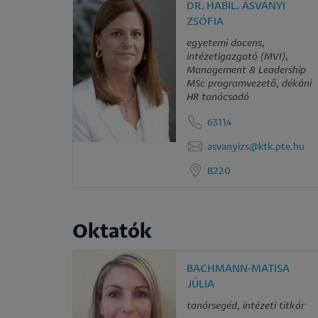
DR. HABIL. ÁSVÁNYI
ZSÓFIA
egyetemi docens,
intézetigazgató (MVI),
Management & Leadership
MSc programvezető, dékáni
HR tanácsadó
63114
asvanyizs@ktk.pte.hu
B220
Oktatók
BACHMANN-MATISA
JÚLIA
tanársegéd, intézeti titkár