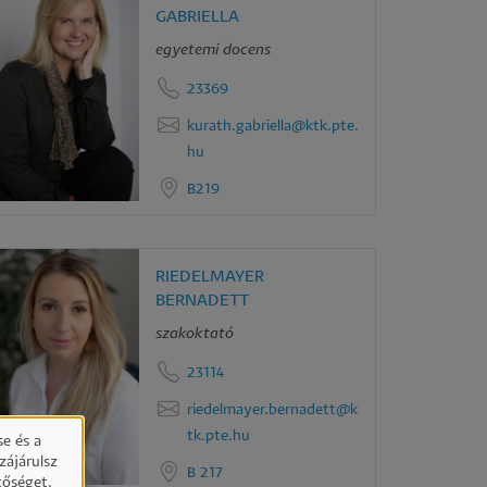
GABRIELLA
egyetemi docens
23369
kurath.gabriella@ktk.pte.
hu
B219
RIEDELMAYER
BERNADETT
szakoktató
23114
riedelmayer.bernadett@k
tk.pte.hu
e és a
zájárulsz
B 217
tőséget.