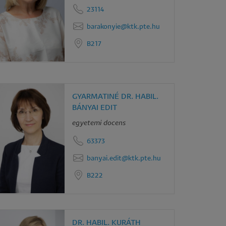
23114
barakonyie@ktk.pte.hu
B217
GYARMATINÉ DR. HABIL.
BÁNYAI EDIT
egyetemi docens
63373
banyai.edit@ktk.pte.hu
B222
DR. HABIL. KURÁTH