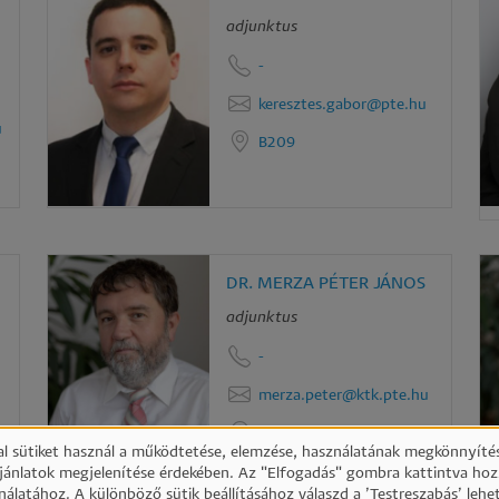
adjunktus
-
keresztes.gabor@pte.hu
u
B209
DR. MERZA PÉTER JÁNOS
adjunktus
-
merza.peter@ktk.pte.hu
B221
l sütiket használ a működtetése, elemzése, használatának megkönnyítés
ajánlatok megjelenítése érdekében. Az "Elfogadás" gombra kattintva hoz
nálatához. A különböző sütik beállításához válaszd a ’Testreszabás’ lehe