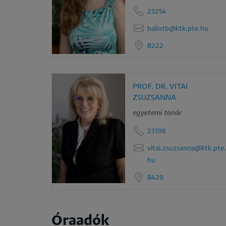
23254
balintb@ktk.pte.hu
B222
PROF. DR. VITAI
ZSUZSANNA
egyetemi tanár
23198
vitai.zsuzsanna@ktk.pte.
hu
B429
Óraadók