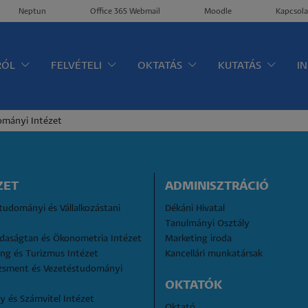
Neptun
Office 365 Webmail
Moodle
Kapcsola
ltérkép
RÓL
FELVÉTELI
OKTATÁS
KUTATÁS
I
mányi Intézet
ZET
ADMINISZTRÁCIÓ
udományi és Vállalkozástani 
Dékáni Hivatal
Tanulmányi Osztály
daságtan és Ökonometria Intézet
Marketing iroda
ng és Turizmus Intézet
Kancellári munkatársak
sment és Vezetéstudományi 
OKTATÓK
 és Számvitel Intézet
Oktató