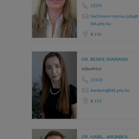
23373
bachmann-matisa.julia@
ktk.pte.hu
B 219
DR. BENKE MARIANN
adjunktus
23320
benkem@ktk.pte.hu
B 223
DR. HABIL. JARJABKA