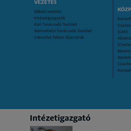
VEZETÉS
KÖZ
Dékáni vezetés
Intézetigazgatók
Karrier
Kari Tanácsadó Testület
Gazdas
Nemzetközi Tanácsadó Testület
(GKK)
Executive fellow díjazottak
Alkalma
(Center
Mentor
Works
Coachi
Kompet
Intézetigazgató