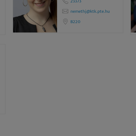
23373
nemethj@ktk.pte.hu
B220