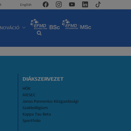
t
English
NNOVÁCIÓ
DIÁKSZERVEZET
HÖK
AIESEC
Janus Pannonius Közgazdasági 
Szakkollégium
Kappa Tau Beta
Sportfolio