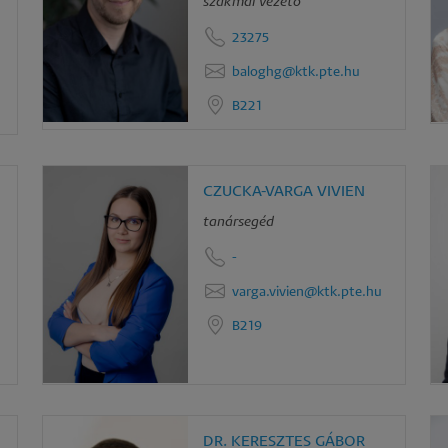
szakmai vezető
23275
baloghg@ktk.pte.hu
B221
CZUCKA-VARGA VIVIEN
tanársegéd
-
varga.vivien@ktk.pte.hu
B219
DR. KERESZTES GÁBOR