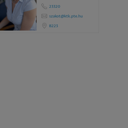
23320
szakot@ktk.pte.hu
B223