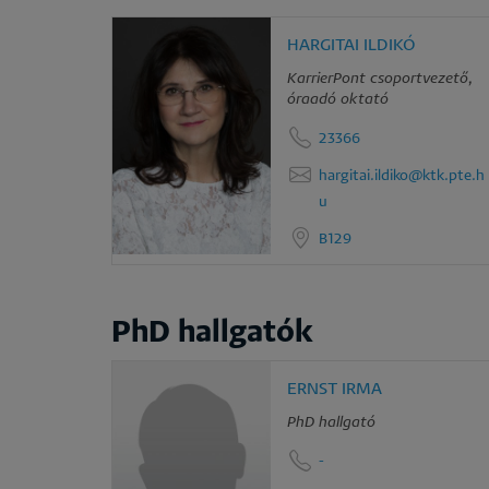
HARGITAI ILDIKÓ
KarrierPont csoportvezető,
óraadó oktató
23366
hargitai.ildiko@ktk.pte.h
u
B129
PhD hallgatók
ERNST IRMA
PhD hallgató
-