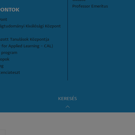
Professor Emeritus
PONTOK
Pont
ágtudományi Kiválósági Központ 
zott Tanulások Központja 
 for Applied Learning – CAL)
 program
hopok
ng
enciateszt
KERESÉS