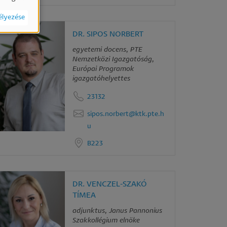
élyezése
DR. SIPOS NORBERT
egyetemi docens, PTE
Nemzetközi Igazgatóság,
Európai Programok
igazgatóhelyettes
23132
sipos.norbert@ktk.pte.h
u
B223
DR. VENCZEL-SZAKÓ
TÍMEA
adjunktus, Janus Pannonius
Szakkollégium elnöke