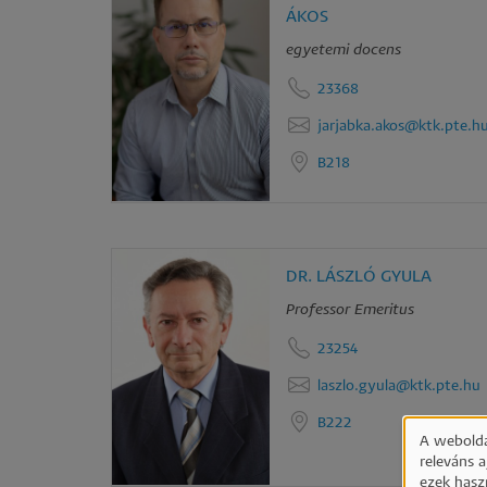
ÁKOS
egyetemi docens
23368
jarjabka.akos@ktk.pte.h
B218
DR. LÁSZLÓ GYULA
Professor Emeritus
23254
laszlo.gyula@ktk.pte.hu
B222
A webolda
releváns 
ezek hasz