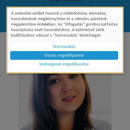
A weboldal sütiket használ a működtetése, elemzése,
Személyes
KERESÉS
használatának megkönnyítése és a releváns ajánlatok
megjelenítése érdekében. Az "Elfogadás" gombra kattintva
adatok
hozzájárulsz ezek használatához. A különböző sütik
és
beállításához válaszd a ’Testreszabás’ lehetőséget.
sütik
Testreszabás
használata
Összes engedélyezése
Szükségesek engedélyezése