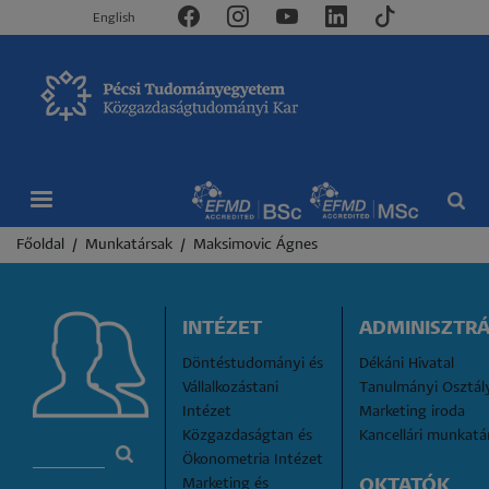
English
Morzsa
Főoldal
Munkatársak
Maksimovic Ágnes
INTÉZET
ADMINISZTRÁ
Döntéstudományi és 
Dékáni Hivatal
Vállalkozástani 
Tanulmányi Osztál
Intézet
Marketing iroda
Közgazdaságtan és 
Kancellári munkatá
Ökonometria Intézet
Marketing és 
OKTATÓK