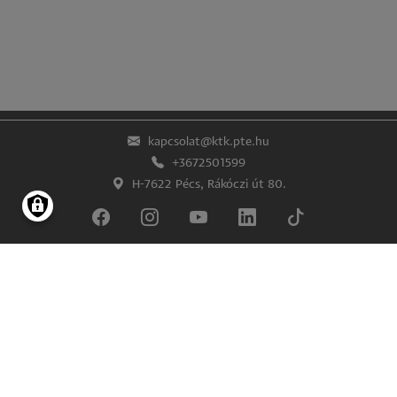
kapcsolat@ktk.pte.hu
+3672501599
H-7622 Pécs, Rákóczi út 80.
Lábléc
Impresszum
Adatkezelés és -védelem
© Pécsi Tudományegyetem Közgazdaságtudományi Kar