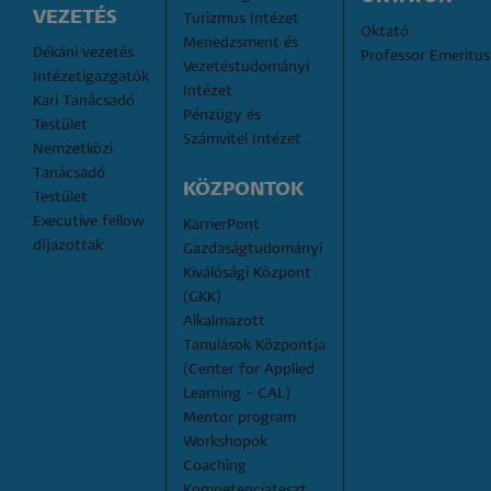
VEZETÉS
Turizmus Intézet
Oktató
Menedzsment és 
Dékáni vezetés
Professor Emeritus
Vezetéstudományi 
Intézetigazgatók
Intézet
Kari Tanácsadó 
Pénzügy és 
Testület
Számvitel Intézet
Nemzetközi 
Tanácsadó 
KÖZPONTOK
Testület
Executive fellow 
KarrierPont
díjazottak
Gazdaságtudományi 
Kiválósági Központ 
(GKK)
Alkalmazott 
Tanulások Központja 
(Center for Applied 
Learning – CAL)
Mentor program
Workshopok
Coaching
Kompetenciateszt