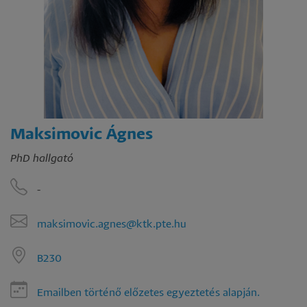
Maksimovic Ágnes
PhD hallgató
-
maksimovic.agnes@ktk.pte.hu
B230
Emailben történő előzetes egyeztetés alapján.