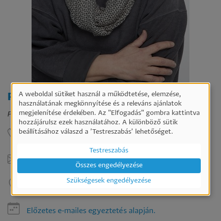
A weboldal sütiket használ a működtetése, elemzése,
Prof. Dr. Törőcsik Mária
Személyes
használatának megkönnyítése és a releváns ajánlatok
megjelenítése érdekében. Az "Elfogadás" gombra kattintva
Professor Emerita
adatok
hozzájárulsz ezek használatához. A különböző sütik
és
beállításához válaszd a ’Testreszabás’ lehetőséget.
-
sütik
Testreszabás
használata
torocsik.maria@ktk.pte.hu
Összes engedélyezése
Szükségesek engedélyezése
B226
Előzetes e-mailes egyeztetés alapján.