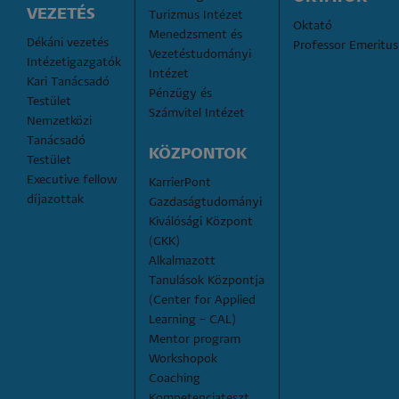
VEZETÉS
Turizmus Intézet
Oktató
Menedzsment és 
Dékáni vezetés
Professor Emeritus
Vezetéstudományi 
Intézetigazgatók
Intézet
Kari Tanácsadó 
Pénzügy és 
Testület
Számvitel Intézet
Nemzetközi 
Tanácsadó 
KÖZPONTOK
Testület
Executive fellow 
KarrierPont
díjazottak
Gazdaságtudományi 
Kiválósági Központ 
(GKK)
Alkalmazott 
Tanulások Központja 
(Center for Applied 
Learning – CAL)
Mentor program
Workshopok
Coaching
Kompetenciateszt