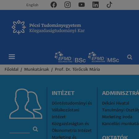
English
Morzsa
Főoldal
Munkatársak
Prof. Dr. Törőcsik Mária
INTÉZET
ADMINISZTRÁ
Döntéstudományi és 
Dékáni Hivatal
Vállalkozástani 
Tanulmányi Osztál
Intézet
Marketing iroda
Közgazdaságtan és 
Kancellári munkatá
Ökonometria Intézet
Marketing és 
OKTATÓK