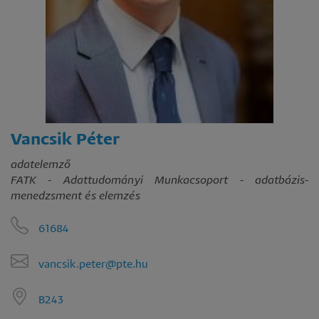
Vancsik Péter
adatelemző
FATK - Adattudományi Munkacsoport - adatbázis-
menedzsment és elemzés
61684
vancsik.peter@pte.hu
B243