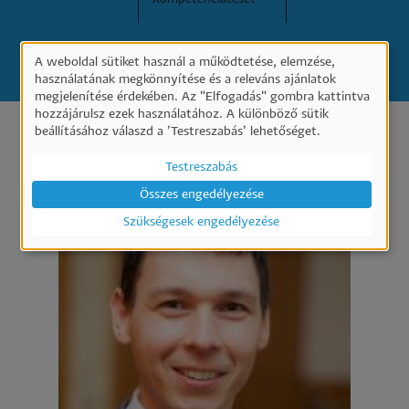
KERESÉS
A weboldal sütiket használ a működtetése, elemzése,
Személyes
használatának megkönnyítése és a releváns ajánlatok
megjelenítése érdekében. Az "Elfogadás" gombra kattintva
adatok
hozzájárulsz ezek használatához. A különböző sütik
és
beállításához válaszd a ’Testreszabás’ lehetőséget.
sütik
Testreszabás
használata
Összes engedélyezése
Szükségesek engedélyezése