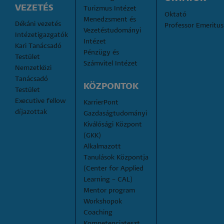
VEZETÉS
Turizmus Intézet
Oktató
Menedzsment és 
Dékáni vezetés
Professor Emeritus
Vezetéstudományi 
Intézetigazgatók
Intézet
Kari Tanácsadó 
Pénzügy és 
Testület
Számvitel Intézet
Nemzetközi 
Tanácsadó 
KÖZPONTOK
Testület
Executive fellow 
KarrierPont
díjazottak
Gazdaságtudományi 
Kiválósági Központ 
(GKK)
Alkalmazott 
Tanulások Központja 
(Center for Applied 
Learning – CAL)
Mentor program
Workshopok
Coaching
Kompetenciateszt