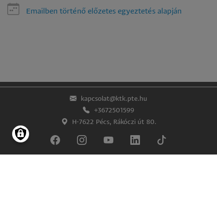
Emailben történő előzetes egyeztetés alapján
kapcsolat@ktk.pte.hu
+3672501599
H-7622 Pécs, Rákóczi út 80.
Lábléc
Impresszum
Adatkezelés és -védelem
© Pécsi Tudományegyetem Közgazdaságtudományi Kar