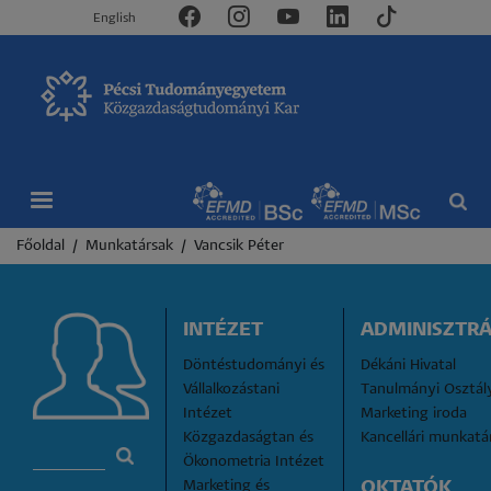
English
Morzsa
Főoldal
Munkatársak
Vancsik Péter
INTÉZET
ADMINISZTRÁ
Döntéstudományi és 
Dékáni Hivatal
Vállalkozástani 
Tanulmányi Osztál
Intézet
Marketing iroda
Közgazdaságtan és 
Kancellári munkatá
Ökonometria Intézet
Marketing és 
OKTATÓK