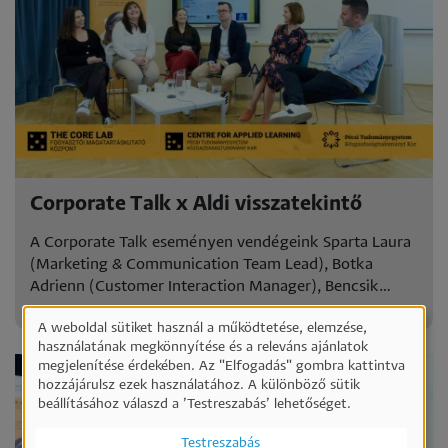
Corporate Talk x Aldi visszatekintő
A Corporate Talk eseményen vendégeink Sparta Laura
(Marketing & Communication Team Lead), Botka
Adrienn (Customer Interaction Manager), Bencsik
Diána..
A weboldal sütiket használ a működtetése, elemzése,
Személyes
használatának megkönnyítése és a releváns ajánlatok
megjelenítése érdekében. Az "Elfogadás" gombra kattintva
adatok
hozzájárulsz ezek használatához. A különböző sütik
és
beállításához válaszd a ’Testreszabás’ lehetőséget.
sütik
Testreszabás