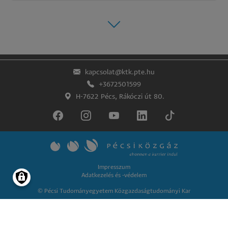
kapcsolat@ktk.pte.hu
+3672501599
H-7622 Pécs, Rákóczi út 80.
Lábléc
Impresszum
Adatkezelés és -védelem
© Pécsi Tudományegyetem Közgazdaságtudományi Kar