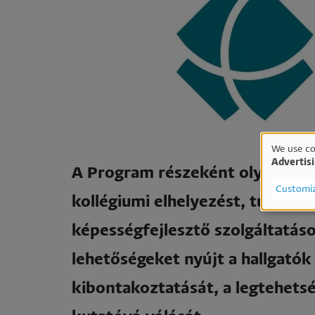
We use co
Advertis
Us
A Program részeként olyan kie
Customi
kollégiumi elhelyezést, tutori 
of
képességfejlesztő szolgáltatás
per
lehetőségeket nyújt a hallgató
da
kibontakoztatását, a legtehets
an