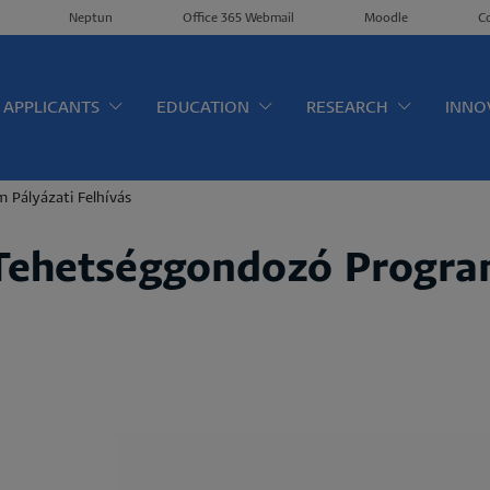
Neptun
Office 365 Webmail
Moodle
C
érkép EN
APPLICANTS
EDUCATION
RESEARCH
INNO
 Pályázati Felhívás
 Tehetséggondozó Progra