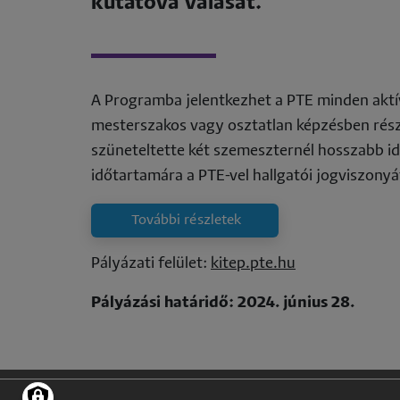
kutatóvá válását.
co
A Programba jelentkezhet a PTE minden aktív 
mesterszakos vagy osztatlan képzésben rész
szüneteltette két szemeszternél hosszabb idő
időtartamára a PTE-vel hallgatói jogviszonyá
További részletek
Pályázati felület:
kitep.pte.hu
Pályázási határidő: 2024. június 28.