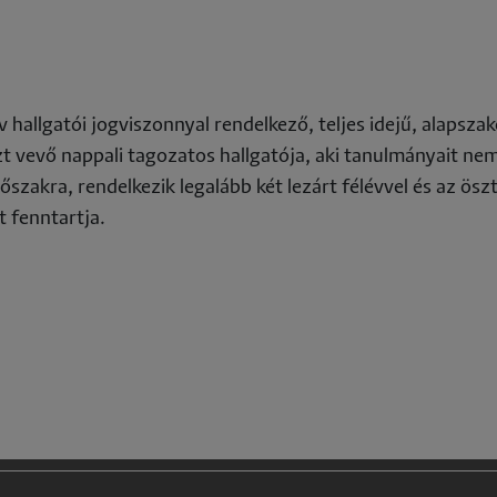
okies
hallgatói jogviszonnyal rendelkező, teljes idejű, alapszak
t vevő nappali tagozatos hallgatója, aki tanulmányait ne
szakra, rendelkezik legalább két lezárt félévvel és az ösz
t fenntartja.