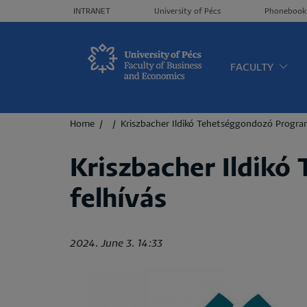
Header menü
INTRANET
University of Pécs
Phonebook
Oldalt
FACULTY
Breadcrumb
Home
Kriszbacher Ildikó Tehetséggondozó Program
Kriszbacher Ildikó
felhívás
2024. June 3. 14:33