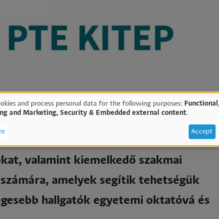
okies and process personal data for the following purposes:
Functional
ing and Marketing, Security & Embedded external content
.
e
melkedő ösztöndíjat, kedvezményes
ze
Accept
támogatást, egyéni készség- és
okat, valamint kiemelkedő szakmai
sonal
k számára, amelyek segítik tehetségük
ta
égesebb hallgatók egyetemi oktatóvá és
d