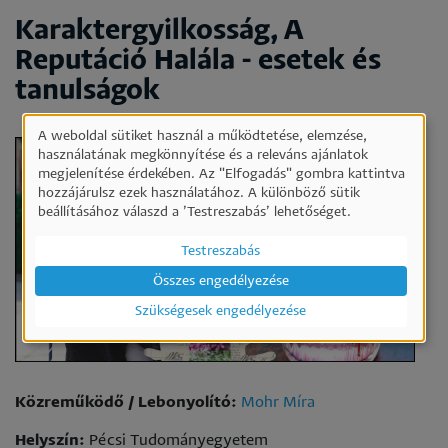
Karaktergyilkosság, A
Reputáció Halála - esetek és
tanulságok
A weboldal sütiket használ a működtetése, elemzése,
Személyes
használatának megkönnyítése és a releváns ajánlatok
megjelenítése érdekében. Az "Elfogadás" gombra kattintva
adatok
hozzájárulsz ezek használatához. A különböző sütik
és
beállításához válaszd a ’Testreszabás’ lehetőséget.
sütik
Testreszabás
használata
Összes engedélyezése
Szükségesek engedélyezése
Közreműködő / Lebonyolító:
Mohr Míra
Helyszín:
Pécsi Tudományegyetem