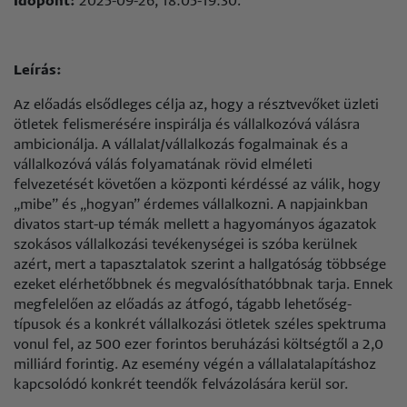
Időpont:
2025-09-26, 18:05-19:30.
Leírás:
Az előadás elsődleges célja az, hogy a résztvevőket üzleti
ötletek felismerésére inspirálja és vállalkozóvá válásra
ambicionálja. A vállalat/vállalkozás fogalmainak és a
vállalkozóvá válás folyamatának rövid elméleti
felvezetését követően a központi kérdéssé az válik, hogy
„mibe” és „hogyan” érdemes vállalkozni. A napjainkban
divatos start-up témák mellett a hagyományos ágazatok
szokásos vállalkozási tevékenységei is szóba kerülnek
azért, mert a tapasztalatok szerint a hallgatóság többsége
ezeket elérhetőbbnek és megvalósíthatóbbnak tarja. Ennek
megfelelően az előadás az átfogó, tágabb lehetőség-
típusok és a konkrét vállalkozási ötletek széles spektruma
vonul fel, az 500 ezer forintos beruházási költségtől a 2,0
milliárd forintig. Az esemény végén a vállalatalapításhoz
kapcsolódó konkrét teendők felvázolására kerül sor.