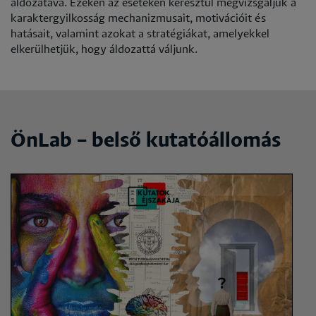
áldozatává. Ezeken az eseteken keresztül megvizsgáljuk a
karaktergyilkosság mechanizmusait, motivációit és
hatásait, valamint azokat a stratégiákat, amelyekkel
elkerülhetjük, hogy áldozattá váljunk.
ÖnLab – belső kutatóállomás