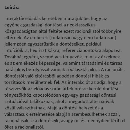
Leírás:
Interaktív előadás keretében mutatjuk be, hogy az
egyének gazdasági döntései a neoklasszikus
közgazdaságtan által feltételezett racionálistól többnyire
eltérnek. Az emberek (tudatosan vagy nem tudatosan)
jellemzően egyszerűsítik a döntéseiket, például
intuícióikra, heurisztikákra, referenciapontokra alapozva.
Továbbá, egyéni, személyes tényezők, mint az érzelmek
és az emlékezés képessége, valamint társadalmi és társas
hatások is befolyással vannak a választásaikra. A racionális
döntéstől való eltérésből adódóan döntési hibák és
torzítások merülhetnek fel. Az interakciót az adja, hogy a
résztvevők az előadás során áttekintésre kerülő döntési
tényezőkhöz kapcsolódóan egy-egy gazdasági döntési
szituációval találkoznak, ahol a megadott alternatívák
közül választhatnak. Majd a döntési helyzet és a
választásuk értelmezése alapján szembesülhetnek azzal,
racionálisak -e a döntéseik, avagy mi és mennyiben téríti el
őket a racionálistól.