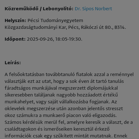
Közreműködő / Lebonyolító:
Dr. Sipos Norbert
Helyszín:
Pécsi Tudományegyetem
Közgazdaságtudományi Kar, Pécs, Rákóczi út 80., B314.
Időpont:
2025-09-26, 18:05-19:30.
Leírás:
A felsőoktatásban továbbtanuló fiatalok azzal a reménnyel
választják ezt az utat, hogy a sok éven át tartó tanulás
fáradtságos munkájával megszerzett diplomájukkal
sikeresebben találjanak nagyobb hozzáadott értékű
munkahelyet, vagy saját vállalkozásba fogjanak. Az
oklevelek megszerzése után azonban jelentős stresszt
okoz számukra a munkaerő piacon való eligazodás.
Számos kérdésük merül fel, amelyre keresik a választ, de a
családtagokon és ismerőseiken keresztül érkező
információk csak egy szűkített mintát mutatnak. Ennek