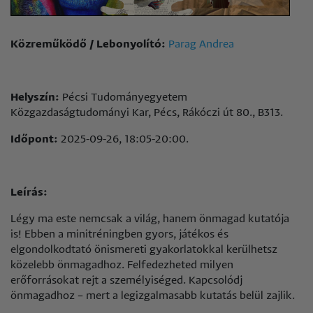
Közreműködő / Lebonyolító:
Parag Andrea
Helyszín:
Pécsi Tudományegyetem
Közgazdaságtudományi Kar, Pécs, Rákóczi út 80., B313.
Időpont:
2025-09-26, 18:05-20:00.
Leírás:
Légy ma este nemcsak a világ, hanem önmagad kutatója
is! Ebben a minitréningben gyors, játékos és
elgondolkodtató önismereti gyakorlatokkal kerülhetsz
közelebb önmagadhoz. Felfedezheted milyen
erőforrásokat rejt a személyiséged. Kapcsolódj
önmagadhoz – mert a legizgalmasabb kutatás belül zajlik.