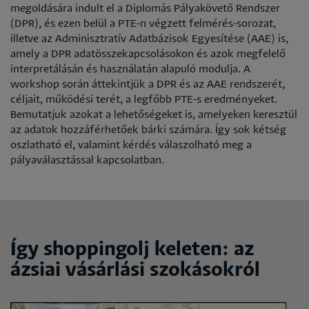
megoldására indult el a Diplomás Pályakövető Rendszer
(DPR), és ezen belül a PTE-n végzett felmérés-sorozat,
illetve az Adminisztratív Adatbázisok Egyesítése (AAE) is,
amely a DPR adatösszekapcsolásokon és azok megfelelő
interpretálásán és használatán alapuló modulja. A
workshop során áttekintjük a DPR és az AAE rendszerét,
céljait, működési terét, a legfőbb PTE-s eredményeket.
Bemutatjuk azokat a lehetőségeket is, amelyeken keresztül
az adatok hozzáférhetőek bárki számára. Így sok kétség
oszlatható el, valamint kérdés válaszolható meg a
pályaválasztással kapcsolatban.
Így shoppingolj keleten: az
ázsiai vásárlási szokásokról