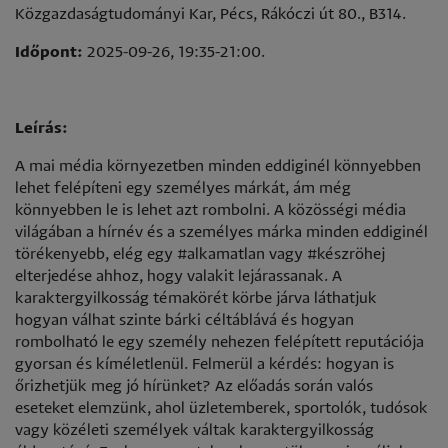
Közgazdaságtudományi Kar, Pécs, Rákóczi út 80., B314.
Időpont:
2025-09-26, 19:35-21:00.
Leírás:
A mai média környezetben minden eddiginél könnyebben
lehet felépíteni egy személyes márkát, ám még
könnyebben le is lehet azt rombolni. A közösségi média
világában a hírnév és a személyes márka minden eddiginél
törékenyebb, elég egy #alkamatlan vagy #készröhej
elterjedése ahhoz, hogy valakit lejárassanak. A
karaktergyilkosság témakörét körbe járva láthatjuk
hogyan válhat szinte bárki céltáblává és hogyan
rombolható le egy személy nehezen felépített reputációja
gyorsan és kíméletlenül. Felmerül a kérdés: hogyan is
őrizhetjük meg jó hírünket? Az előadás során valós
eseteket elemzünk, ahol üzletemberek, sportolók, tudósok
vagy közéleti személyek váltak karaktergyilkosság