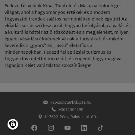
Fedezd fel velünk Kína, Thaiföld és Malajzia különleges
világát, ahol a hagyományos értékek és a modern
fogyasztói trendek sajátos harmóniában élnek együtt! Az
előadás során szó lesz arról, hogyan befolyásolja a vallás és
a kulturális háttér az öltözködést és a megjelenést, milyen
egyedi vásárlási élmények várják a turistákat, és miként
keveredik a „gyors” és „lassú” életstílus a
mindennapokban. Fedezd fel az ázsiai turizmus és
fogyasztás rejtett dimenzióit, és engedd, hogy magával
ragadjon Kelet varázslatos sokszínűsége!
kapcsolat@ktk.pte.hu
+3672501599
H-7622 Pécs, Rákóczi út 80.