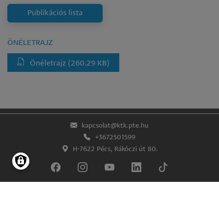
Publikációs lista
ÖNÉLETRAJZ
Önéletrajz
(260.29 KB)
kapcsolat@ktk.pte.hu
+3672501599
H-7622 Pécs, Rákóczi út 80.
Impresszum