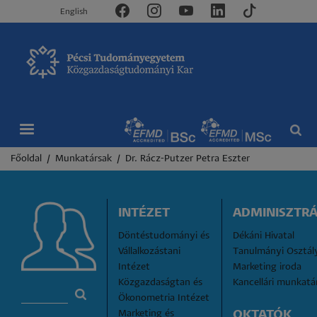
English
Morzsa
Főoldal
Munkatársak
Dr. Rácz-Putzer Petra Eszter
INTÉZET
ADMINISZTRÁ
Döntéstudományi és 
Dékáni Hivatal
Vállalkozástani 
Tanulmányi Osztál
Intézet
Marketing iroda
Közgazdaságtan és 
Kancellári munkatá
Ökonometria Intézet
Marketing és 
OKTATÓK