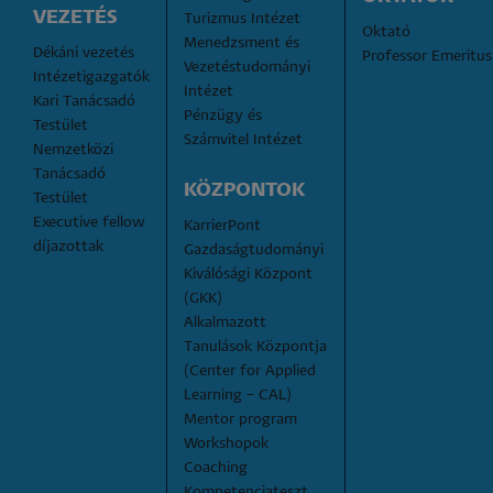
VEZETÉS
Turizmus Intézet
Oktató
Menedzsment és 
Dékáni vezetés
Professor Emeritus
Vezetéstudományi 
Intézetigazgatók
Intézet
Kari Tanácsadó 
Pénzügy és 
Testület
Számvitel Intézet
Nemzetközi 
Tanácsadó 
KÖZPONTOK
Testület
Executive fellow 
KarrierPont
díjazottak
Gazdaságtudományi 
Kiválósági Központ 
(GKK)
Alkalmazott 
Tanulások Központja 
(Center for Applied 
Learning – CAL)
Mentor program
Workshopok
Coaching
Kompetenciateszt