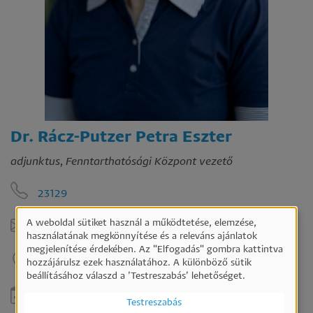
Dr. Rácz-Putzer Petra Eszter
adjunktus, Fenntarthatósági Központ vezető
23129
A weboldal sütiket használ a működtetése, elemzése,
putzerp@ktk.pte.hu
Személyes
használatának megkönnyítése és a releváns ajánlatok
megjelenítése érdekében. Az "Elfogadás" gombra kattintva
adatok
hozzájárulsz ezek használatához. A különböző sütik
B 226
és
beállításához válaszd a ’Testreszabás’ lehetőséget.
sütik
Emailben történő előzetes egyeztetés alapján
Testreszabás