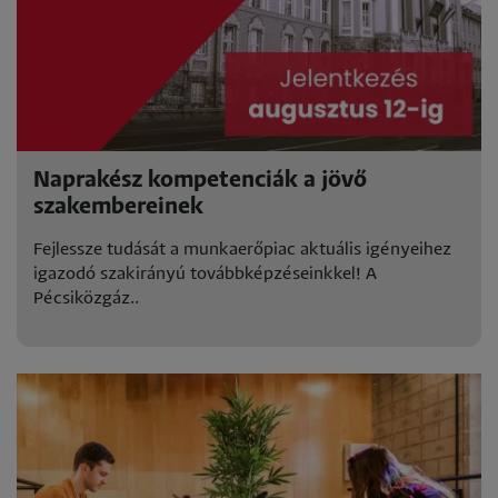
Naprakész kompetenciák a jövő
szakembereinek
Fejlessze tudását a munkaerőpiac aktuális igényeihez
igazodó szakirányú továbbképzéseinkkel! A
Pécsiközgáz..