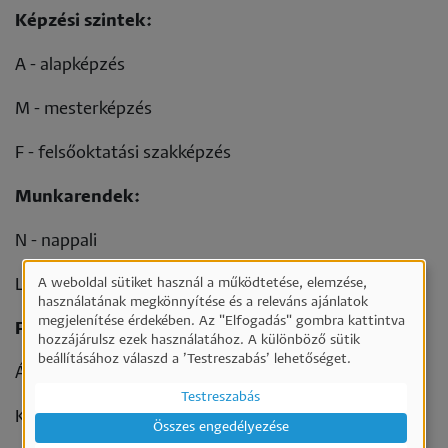
Képzési szintek:
A - alapképzés
M - mesterképzés
F - felsőoktatási szakképzés
Munkarendek:
N - nappali
A weboldal sütiket használ a működtetése, elemzése,
L - levelező
Személyes
használatának megkönnyítése és a releváns ajánlatok
megjelenítése érdekében. Az "Elfogadás" gombra kattintva
adatok
Finanszírozási formák:
hozzájárulsz ezek használatához. A különböző sütik
és
beállításához válaszd a ’Testreszabás’ lehetőséget.
Á - állami ösztöndíjas
sütik
Testreszabás
használata
K - önköltséges
Összes engedélyezése