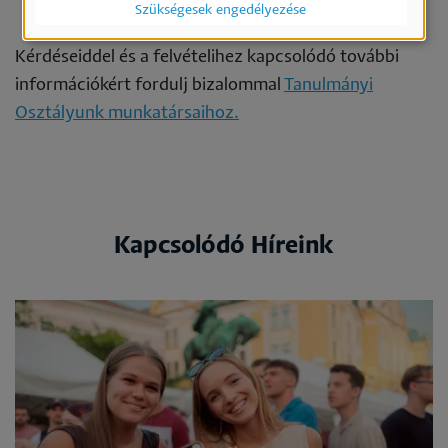
Szükségesek engedélyezése
Kérdéseiddel és a felvételihez kapcsolódó további
információkért fordulj bizalommal
Tanulmányi
Osztályunk munkatársaihoz.
Kapcsolódó Híreink