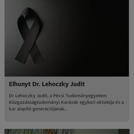
Elhunyt Dr. Lehoczky Judit
Dr Lehoczky Judit, a Pécsi Tudományegyetem
Közgazdaságtudományi Karának egykori oktatója és a
kar alapító generációjának..