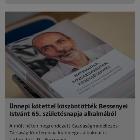
Ünnepi kötettel köszöntötték Bessenyei
Istvánt 65. születésnapja alkalmából
A múlt héten megrendezett Gazdaságmodellezési
Társaság Konferencia különleges alkalmat is
tartogatott: Dr. Bessenyei..