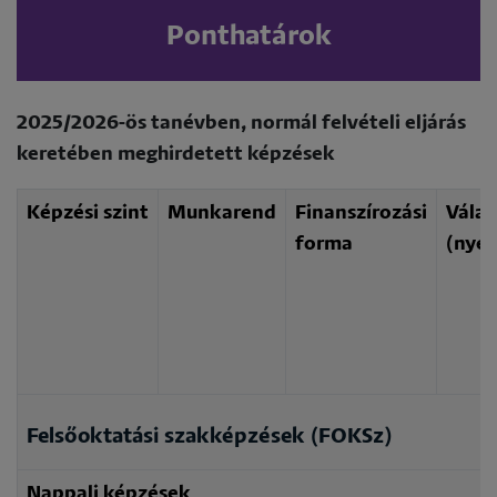
Ponthatárok
2025/2026-ös tanévben, normál felvételi eljárás
keretében meghirdetett képzések
Képzési szint
Munkarend
Finanszírozási
Válas
forma
(nyel
Felsőoktatási szakképzések (FOKSz)
Nappali képzések