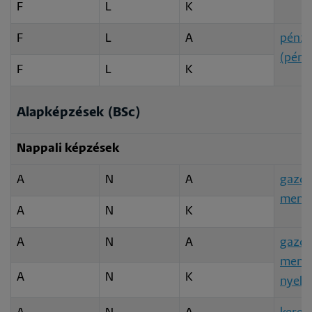
F
L
K
F
L
A
pénzü
(pénz
F
L
K
Alapképzések (BSc)
Nappali képzések
A
N
A
gazdá
mene
A
N
K
A
N
A
gazdá
mened
A
N
K
nyelv