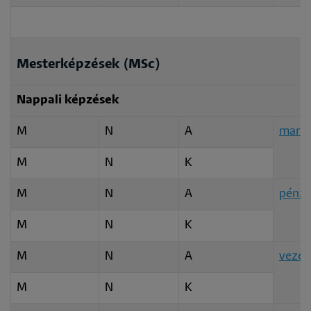
Mesterképzések (MSc)
Nappali képzések
M
N
A
marke
M
N
K
M
N
A
pénz
M
N
K
M
N
A
vezet
M
N
K