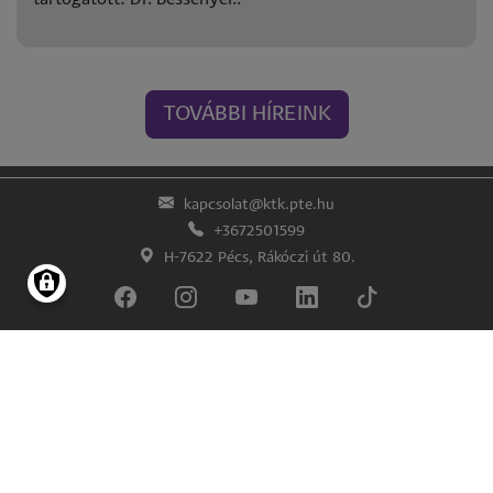
TOVÁBBI HÍREINK
kapcsolat@ktk.pte.hu
+3672501599
H-7622 Pécs, Rákóczi út 80.
Lábléc
Impresszum
Adatkezelés és -védelem
© Pécsi Tudományegyetem Közgazdaságtudományi Kar