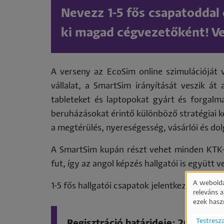
Nevezz 1-5 fős csapatoddal 
ki magad cégvezetőként! Ve
A verseny az EcoSim online szimulációját v
vállalat, a SmartSim irányítását veszik át
tableteket és laptopokat gyárt és forgalm
beruházásokat érintő különböző stratégiai k
a megtérülés, nyereségesség, vásárlói és dol
A SmartSim kupán részt vehet minden KTK-r
fut, így az angol képzés hallgatói is együtt
A webolda
1-5 fős hallgatói csapatok jelentkezését várj
releváns 
Sz
ezek hasz
Testresz
Regisztráció határideje:
2025. nov