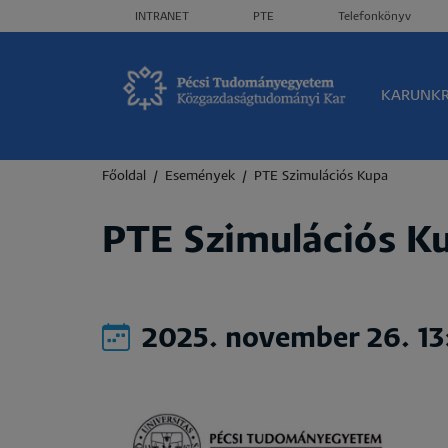
Header menü
INTRANET
PTE
Telefonkönyv
Olda
KARUNK
Morzsa
Főoldal
Események
PTE Szimulációs Kupa
PTE Szimulációs K
2025. november 26. 1