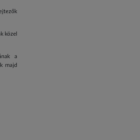
ejtezők
k közel
ának a
ek majd