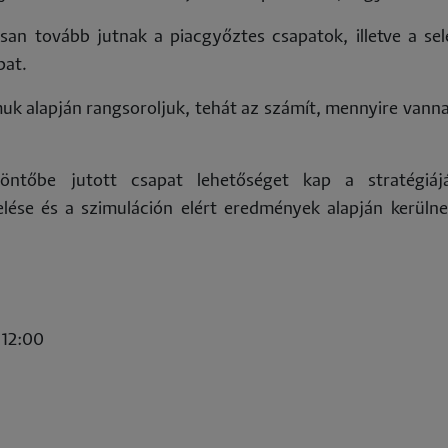
san tovább jutnak a piacgyőztes csapatok, illetve a sel
pat.
muk alapján rangsoroljuk, tehát az számít, mennyire vanna
öntőbe jutott csapat lehetőséget kap a stratégiáj
kelése és a szimuláción elért eredmények alapján kerüln
 12:00