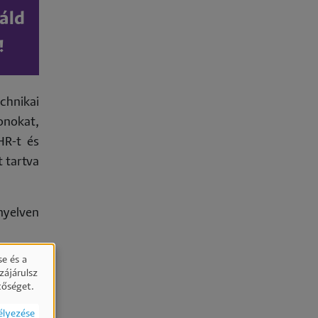
áld
!
chnikai
onokat,
HR-t és
 tartva
nyelven
e és a
zájárulsz
tőséget.
élyezése