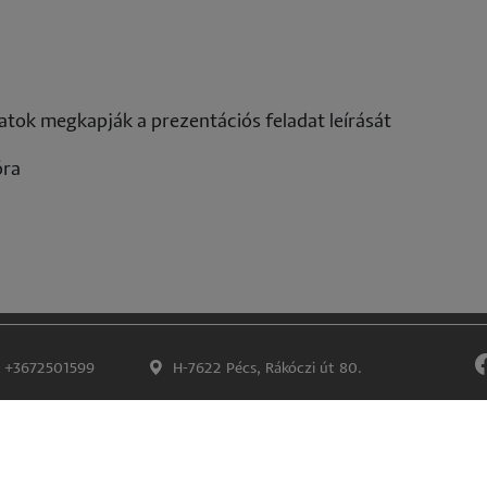
tok megkapják a prezentációs feladat leírását
óra
+3672501599
H-7622 Pécs, Rákóczi út 80.
Impresszum
Adatkezelés és -védelem
©
Lábléc