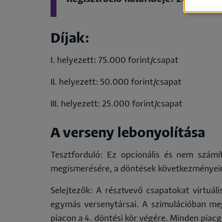
ad
és
Díjak:
süt
I. helyezett: 75.000 forint/csapat
has
II. helyezett: 50.000 forint/csapat
III. helyezett: 25.000 forint/csapat
A verseny lebonyolítása
Tesztforduló: Ez opcionális és nem szám
megismerésére, a döntések következményei
Selejtezők: A résztvevő csapatokat virtuál
egymás versenytársai. A szimulációban meg
piacon a 4. döntési kör végére. Minden piac