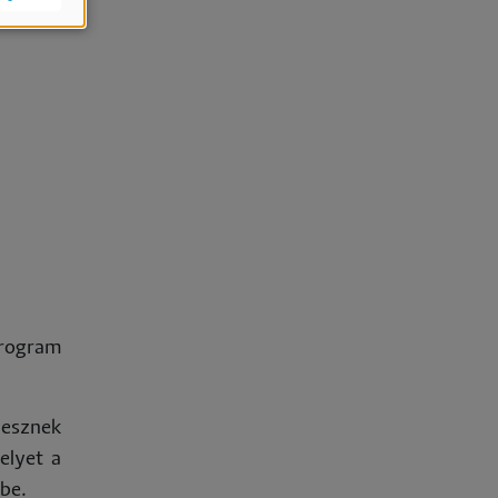
program
lesznek
elyet a
be.