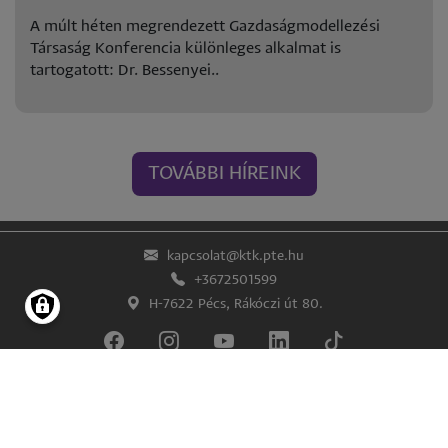
A múlt héten megrendezett Gazdaságmodellezési
Társaság Konferencia különleges alkalmat is
tartogatott: Dr. Bessenyei..
TOVÁBBI HÍREINK
kapcsolat@ktk.pte.hu
+3672501599
H-7622 Pécs, Rákóczi út 80.
Lábléc
Impresszum