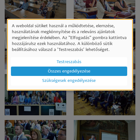
A weboldal sütiket használ a működtetése, elemzése,
Személyes
használatának megkönnyítése és a releváns ajánlatok
megjelenítése érdekében. Az "Elfogadás" gombra kattintva
adatok
hozzájárulsz ezek használatához. A különböző sütik
és
beállításához válaszd a ’Testreszabás’ lehetőséget.
sütik
Testreszabás
használata
Összes engedélyezése
Szükségesek engedélyezése