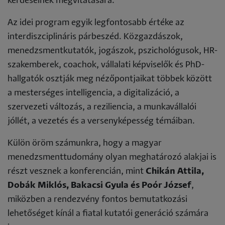
kérdéseinek megvitatására.
Az idei program egyik legfontosabb értéke az
interdiszciplináris párbeszéd. Közgazdászok,
menedzsmentkutatók, jogászok, pszichológusok, HR-
szakemberek, coachok, vállalati képviselők és PhD-
hallgatók osztják meg nézőpontjaikat többek között
a mesterséges intelligencia, a digitalizáció, a
szervezeti változás, a reziliencia, a munkavállalói
jóllét, a vezetés és a versenyképesség témáiban.
Külön öröm számunkra, hogy a magyar
menedzsmenttudomány olyan meghatározó alakjai is
részt vesznek a konferencián, mint
Chikán Attila,
Dobák Miklós, Bakacsi Gyula és Poór József
,
miközben a rendezvény fontos bemutatkozási
lehetőséget kínál a fiatal kutatói generáció számára