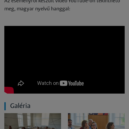
Az eseményről készült videó YouTube-on tekinthető
meg, magyar nyelvű hanggal:
Galéria