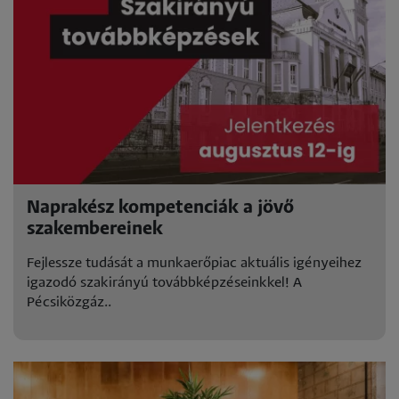
Naprakész kompetenciák a jövő
szakembereinek
Fejlessze tudását a munkaerőpiac aktuális igényeihez
igazodó szakirányú továbbképzéseinkkel! A
Pécsiközgáz..