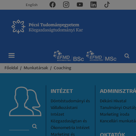
English
Morzsa
Főoldal
Munkatársak
Coaching
INTÉZET
ADMINISZTRÁ
Döntéstudományi és 
Dékáni Hivatal
Vállalkozástani 
Tanulmányi Osztál
Intézet
Marketing iroda
Közgazdaságtan és 
Kancellári munkatá
Ökonometria Intézet
Marketing és 
OKTATÓK