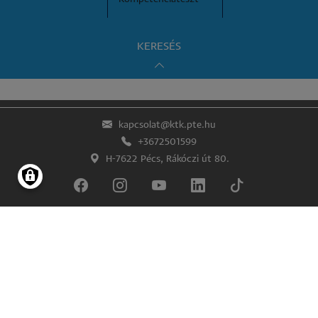
KERESÉS
kapcsolat@ktk.pte.hu
+3672501599
H-7622 Pécs, Rákóczi út 80.
Lábléc
Impresszum
Adatkezelés és -védelem
© Pécsi Tudományegyetem Közgazdaságtudományi Kar