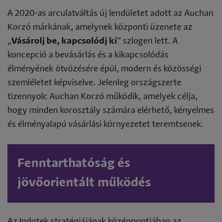
A 2020-as arculatváltás új lendületet adott az Auchan
Korzó márkának, amelynek központi üzenete az
„
Vásárolj be, kapcsolódj ki
” szlogen lett. A
koncepció a bevásárlás és a kikapcsolódás
élményének ötvözésére épül, modern és közösségi
szemléletet képviselve. Jelenleg országszerte
tizennyolc Auchan Korzó működik, amelyek célja,
hogy minden korosztály számára elérhető, kényelmes
és élményalapú vásárlási környezetet teremtsenek.
Fenntarthatóság és
jövőorientált működés
Az Indotek stratégiájának középpontjában az