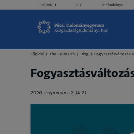
Header menü
INTRANET
PTE
Telefonkönyv
Morzsa
Főoldal
The CoRe Lab
Blog
Fogyasztásváltozás 
Fogyasztásváltozá
2020. szeptember 2. 14:21