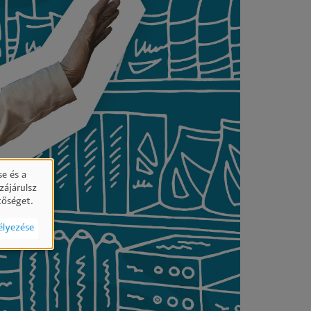
e és a
zájárulsz
tőséget.
élyezése