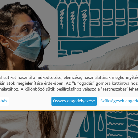
l sütiket használ a működtetése, elemzése, használatának megkönnyítés
ajánlatok megjelenítése érdekében. Az "Elfogadás" gombra kattintva hoz
emélyes
nálatához. A különböző sütik beállításához válaszd a ’Testreszabás’ lehe
abás
Összes engedélyezése
Szükségesek enged
atok
ik