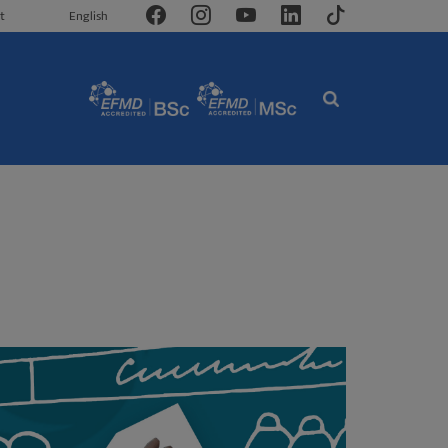
t
English