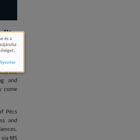
lity
e és a
zájárulsz
tőséget.
élyezése
and the
ing and
ry come
of Pécs
ess and
iences.
e via MS