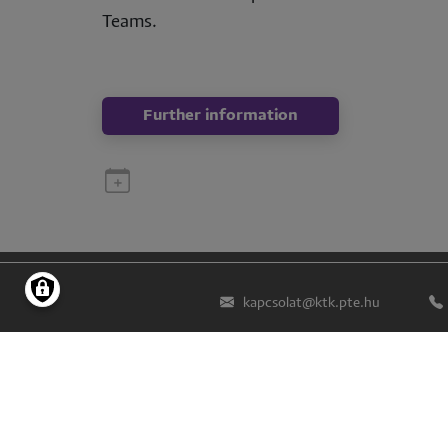
Teams.
Further information
kapcsolat@ktk.pte.hu