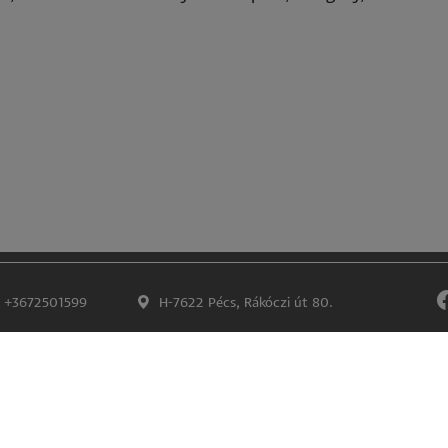
+3672501599
H-7622 Pécs, Rákóczi út 80.
Impresszum
Adatkezelés és -védelem
©
Lábléc