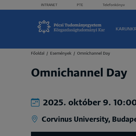
Header menü
INTRANET
PTE
Telefonkönyv
Olda
KARUNK
Morzsa
Főoldal
Események
Omnichannel Day
Omnichannel Day
2025. október 9. 10:0
Corvinus University, Budap