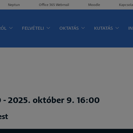
Neptun
Office 365 Webmail
Moodle
Kapcsola
ltérkép
RÓL
FELVÉTELI
OKTATÁS
KUTATÁS
I
0
-
2025. október 9. 16:00
est