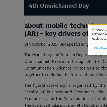
4th Omnichannel Day
about mobile technology,
A webolda
(AR) – key drivers of tod
releváns 
Sz
ezek hasz
9th October 2025, Budapest, Hungary (hybrid
Testresz
ad
The Marketing and Tourism Department of th
és
Omnichannel Research Group of the Cor
Communication Sciences invites you to t
süt
together to redefine the future of omnichan
has
The hybrid workshop is organized by the
Faculty of Business and Economics, the 
Economics, and the Corvinus University of
The event will take place on 9th October 202