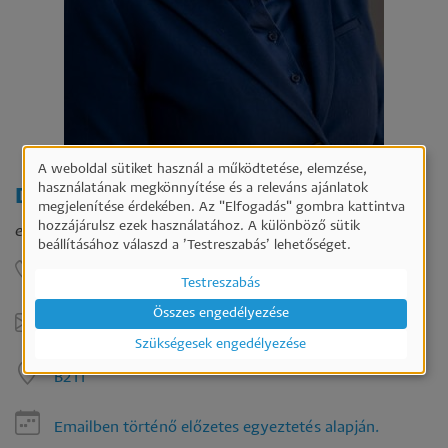
A weboldal sütiket használ a működtetése, elemzése,
Személyes
használatának megkönnyítése és a releváns ajánlatok
Dr. habil. Kuti Mónika
megjelenítése érdekében. Az "Elfogadás" gombra kattintva
adatok
hozzájárulsz ezek használatához. A különböző sütik
egyetemi docens
és
beállításához válaszd a ’Testreszabás’ lehetőséget.
sütik
63124
Testreszabás
használata
Összes engedélyezése
kutim@ktk.pte.hu
Szükségesek engedélyezése
B211
Emailben történő előzetes egyeztetés alapján.