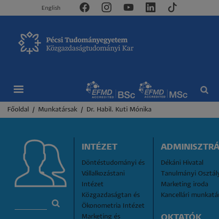
English
Morzsa
Főoldal
Munkatársak
Dr. Habil. Kuti Mónika
INTÉZET
ADMINISZTRÁ
Döntéstudományi és 
Dékáni Hivatal
Vállalkozástani 
Tanulmányi Osztál
Intézet
Marketing iroda
Közgazdaságtan és 
Kancellári munkatá
Ökonometria Intézet
Marketing és 
OKTATÓK