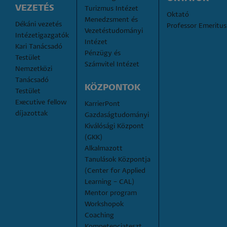
VEZETÉS
Turizmus Intézet
Oktató
Menedzsment és 
Dékáni vezetés
Professor Emeritus
Vezetéstudományi 
Intézetigazgatók
Intézet
Kari Tanácsadó 
Pénzügy és 
Testület
Számvitel Intézet
Nemzetközi 
Tanácsadó 
KÖZPONTOK
Testület
Executive fellow 
KarrierPont
díjazottak
Gazdaságtudományi 
Kiválósági Központ 
(GKK)
Alkalmazott 
Tanulások Központja 
(Center for Applied 
Learning – CAL)
Mentor program
Workshopok
Coaching
Kompetenciateszt