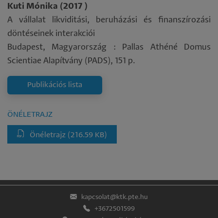
Kuti Mónika (2017 )
A vállalat likviditási, beruházási és finanszírozási
döntéseinek interakciói
Budapest, Magyarország : Pallas Athéné Domus
Scientiae Alapítvány (PADS), 151 p.
Publikációs lista
ÖNÉLETRAJZ
Önéletrajz
(216.59 KB)
kapcsolat@ktk.pte.hu
+3672501599