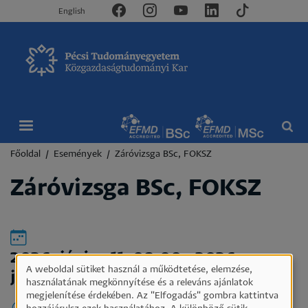
English
Morzsa
Főoldal
Események
Záróvizsga BSc, FOKSZ
Záróvizsga BSc, FOKSZ
2026. június 11. 08:00
-
2026.
A weboldal sütiket használ a működtetése, elemzése,
június 13. 20:00
Személyes
használatának megkönnyítése és a releváns ajánlatok
megjelenítése érdekében. Az "Elfogadás" gombra kattintva
adatok