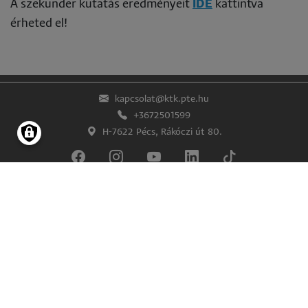
A szekunder kutatás eredményeit
IDE
kattintva
érheted el!
kapcsolat@ktk.pte.hu
+3672501599
H-7622 Pécs, Rákóczi út 80.
Lábléc
Impresszum
Adatkezelés és -védelem
© Pécsi Tudományegyetem Közgazdaságtudományi Kar