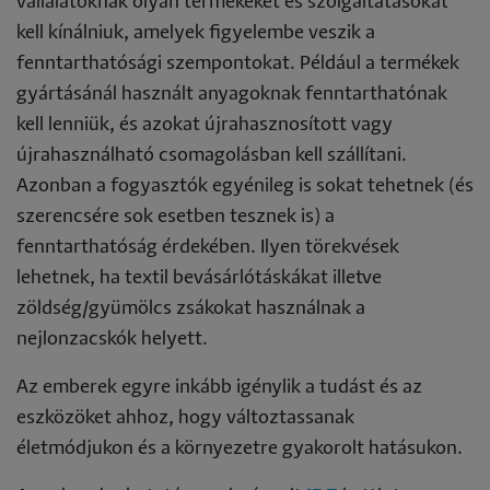
vállalatoknak olyan termékeket és szolgáltatásokat
kell kínálniuk, amelyek figyelembe veszik a
fenntarthatósági szempontokat. Például a termékek
gyártásánál használt anyagoknak fenntarthatónak
kell lenniük, és azokat újrahasznosított vagy
újrahasználható csomagolásban kell szállítani.
Azonban a fogyasztók egyénileg is sokat tehetnek (és
szerencsére sok esetben tesznek is) a
fenntarthatóság érdekében. Ilyen törekvések
lehetnek, ha textil bevásárlótáskákat illetve
zöldség/gyümölcs zsákokat használnak a
nejlonzacskók helyett.
Az emberek egyre inkább igénylik a tudást és az
eszközöket ahhoz, hogy változtassanak
életmódjukon és a környezetre gyakorolt hatásukon.