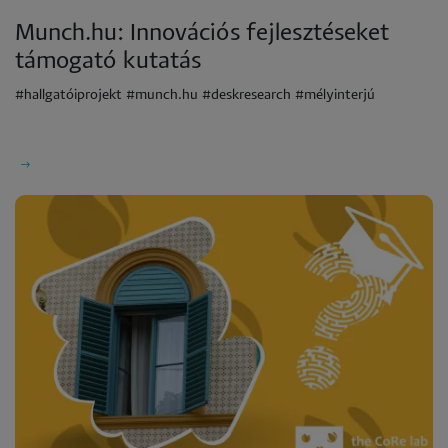
Munch.hu: Innovációs fejlesztéseket
támogató kutatás
#hallgatóiprojekt #munch.hu #deskresearch #mélyinterjú