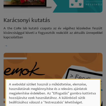
Karácsonyi kutatás
A the CoRe lab kutató csapata az év végéhez közeledve feszült
kíváncsisággal követi a fogyasztók reakcióit az aktuális ünnepekkel
kapcsolatban
A weboldal sütiket használ a működtetése, elemzése,
Személyes
használatának megkönnyítése és a releváns ajánlatok
megjelenítése érdekében. Az "Elfogadás" gombra kattintva
adatok
hozzájárulsz ezek használatához. A különböző sütik
és
beállításához válaszd a ’Testreszabás’ lehetőséget.