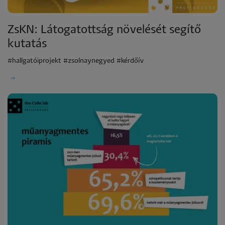
ZsKN: Látogatottság növelését segítő
kutatás
#hallgatóiprojekt #zsolnaynegyed #kérdőív